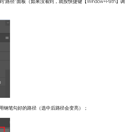
“路径”面板（如果没看到，就按快捷键【Window+Path】调
用钢笔勾好的路径（选中后路径会变亮）；