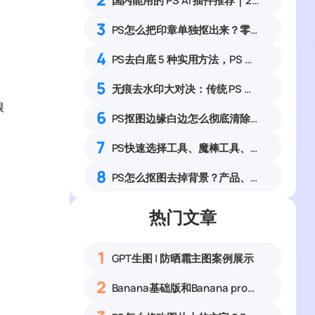
国内能用的 PS AI 插件推荐｜2026 4款AI插件最新实测
3
PS怎么把印章单独抠出来？零基础提取印章去除背景实操教程
4
PS去白底 5 种实用方法，PS 如何快速把图片白底转为透明
5
无痕去水印大对决：传统 PS 技巧 vs. StartAI 一键消除，谁才是效率之王？
根
6
PS抠图边缘白边怎么彻底清除？零基础4种无痕去杂边方法
7
PS快速选择工具、魔棒工具、对象选择工具怎么用？选区工具完整实操教程
8
PS怎么抠图去掉背景？产品、人像复杂图片抠图实操
热门文章
1
GPT生图 | 防晒霜主图案例展示
2
Banana基础版和Banana pro区别对比丨具体案例应用+使用教程