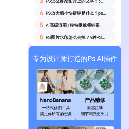
3
PS怎么修改图片上的文字？3种无痕改字方法，新手也能搞定
4
PS放大缩小快捷键是什么？ps怎么把图片拉大拉小？
5
AI高级溶图 | 模特佩戴项链案例展示
6
PS图片水印怎么去掉？4种PS去水印方法教程无痕去除各类图片水印
专为设计师打造的Ps AI插件
NanoBanana
产品精修
一站式修图工具
质感拉满
满足你所有的想象
细节精致更出片