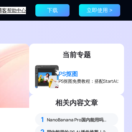
博客
帮助中心
下载
立即使用 >
当前专题
PS抠图
PS抠图免费教程：搭配StartAI发
相关内容文章
1
NanoBanana Pro国内能用吗？Nano banana使用教程
，
2