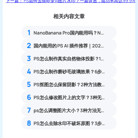
下一篇：
PS如何去除即梦AI图片水印？一篇讲透，成功率高达99.9%
相关内容文章
1
NanoBanana Pro国内能用吗？Nano banana使用教程
2
国内能用的 PS AI 插件推荐｜2026 4款AI插件最新实测
3
PS怎么制作真实自然物体投影？11步写实合成落地阴影教程
4
PS怎么制作磨砂毛玻璃效果？6步零基础做出高级通透磨砂质感教程
5
PS抠图怎么保留阴影？2种方法教你快速扣出完美主体
6
PS怎么修改图片上的文字？3种无痕改字方案，消除修复痕迹
7
ps怎么调整图片大小？3种方法无损放大插件教程
8
PS怎么去除水印不破坏原图？3步多种场景去水印完整操作指南