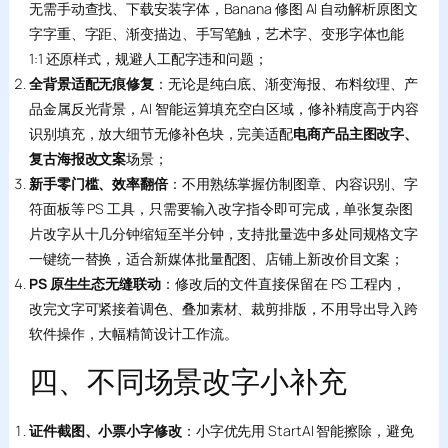
无需手动查找、下载安装字体，Banana 修图 AI 自动解析原图文
字字重、字距、渐变描边、手写笔触，艺术字、变形字体也能
1:1 还原样式，规避人工配字违和问题；
全背景适配无痕修复
：无论是纯白底、渐变海报、布料纹理、产
品金属反光背景，AI 智能运算填充空白区域，修补精度高于内容
识别填充，放大细节无修补色块，完美适配
电商产品主图改字、
复古海报改文案
场景；
新手零门槛、效率翻倍
：不用熟练掌握仿制图章、内容识别、字
符面板等 PS 工具，只需要输入改字指令即可完成，单张复杂图
片改字从十几分钟缩短至半分钟，支持批量选中多处同规格文字
一键统一替换，适合新媒体批量配图、店铺上新改价目文案；
PS 原生生态无缝联动
：修改后的文件直接保留在 PS 工程内，
改完文字可紧接着调色、叠加素材、裁剪排版，不用导出导入跨
软件操作，大幅精简设计工作流。
四、不同场景改字小补充
证件截图、小票小字修改
：小字优先用 StartAI 智能擦除，避免