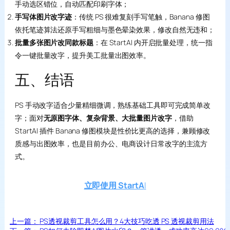
手动选区错位，自动匹配印刷字体；
手写体图片改字迹
：传统 PS 很难复刻手写笔触，Banana 修图
依托笔迹算法还原手写粗细与墨色晕染效果，修改自然无违和；
批量多张图片改同款标题
：在 StartAI 内开启批量处理，统一指
令一键批量改字，提升美工批量出图效率。
五、结语
PS 手动改字适合少量精细微调，熟练基础工具即可完成简单改
字；面对
无原图字体、复杂背景、大批量图片改字
，借助
StartAI 插件 Banana 修图模块是性价比更高的选择，兼顾修改
质感与出图效率，也是目前办公、电商设计日常改字的主流方
式。
立即使用 StartA
I
上一篇：
PS透视裁剪工具怎么用？4大技巧吃透 PS 透视裁剪用法