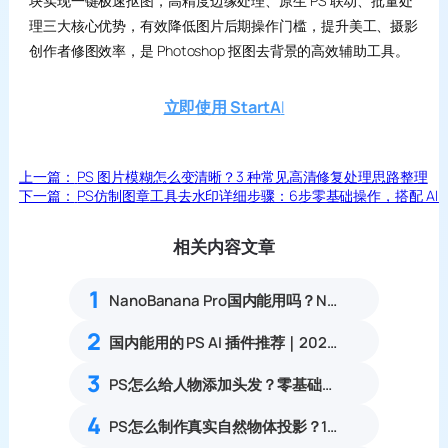
块实现一键极速抠图，高精度边缘处理、原生 PS 联动、批量处
理三大核心优势，有效降低图片后期操作门槛，提升美工、摄影
创作者修图效率，是 Photoshop 抠图去背景的高效辅助工具。
立即使用 StartA
I
上一篇：
PS 图片模糊怎么变清晰？3 种常见高清修复处理思路整理
下一篇：
PS仿制图章工具去水印详细步骤：6步零基础操作，搭配 AI
相关内容文章
1
NanoBanana Pro国内能用吗？Nano banana使用教程
2
国内能用的 PS AI 插件推荐｜2026 4款AI插件最新实测
3
PS怎么给人物添加头发？零基础合成自然补发实操教程
4
PS怎么制作真实自然物体投影？11步写实合成落地阴影教程