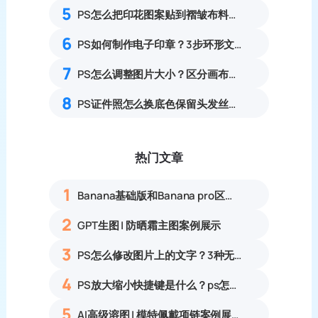
5
PS怎么把印花图案贴到褶皱布料上？3套服装服饰布料印花贴图完整实操教程
6
PS如何制作电子印章？3步环形文字印章设计完整步骤
7
PS怎么调整图片大小？区分画布大小与图像大小新手指南
8
PS证件照怎么换底色保留头发丝细节？3步解决抠图白边杂边完整教程
热门文章
1
Banana基础版和Banana pro区别对比丨具体案例应用+使用教程
2
GPT生图 | 防晒霜主图案例展示
3
PS怎么修改图片上的文字？3种无痕改字方法，新手也能搞定
4
PS放大缩小快捷键是什么？ps怎么把图片拉大拉小？
5
AI高级溶图 | 模特佩戴项链案例展示