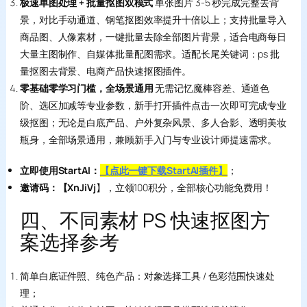
极速单图处理 + 批量抠图双模式
单张图片 3-5 秒完成完整去背
景，对比手动通道、钢笔抠图效率提升十倍以上；支持批量导入
商品图、人像素材，一键批量去除全部图片背景，适合电商每日
大量主图制作、自媒体批量配图需求。适配长尾关键词：ps 批
量抠图去背景、电商产品快速抠图插件。
零基础零学习门槛，全场景通用
无需记忆魔棒容差、通道色
阶、选区加减等专业参数，新手打开插件点击一次即可完成专业
级抠图；无论是白底产品、户外复杂风景、多人合影、透明美妆
瓶身，全部场景通用，兼顾新手入门与专业设计师提速需求。
立即使用StartAI：
【点此一键下载StartAI插件】
；
邀请码：【XnJiVj
】，立领100积分，全部核心功能免费用！
四、不同素材 PS 快速抠图方
案选择参考
简单白底证件照、纯色产品：对象选择工具 / 色彩范围快速处
理；