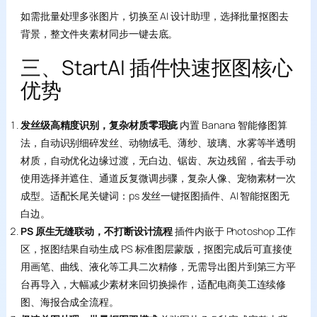
如需批量处理多张图片，切换至 AI 设计助理，选择批量抠图去
背景，整文件夹素材同步一键去底。
三、StartAI 插件快速抠图核心
优势
发丝级高精度识别，复杂材质零瑕疵
内置 Banana 智能修图算
法，自动识别细碎发丝、动物绒毛、薄纱、玻璃、水雾等半透明
材质，自动优化边缘过渡，无白边、锯齿、灰边残留，省去手动
使用选择并遮住、通道反复微调步骤，复杂人像、宠物素材一次
成型。适配长尾关键词：ps 发丝一键抠图插件、AI 智能抠图无
白边。
PS 原生无缝联动，不打断设计流程
插件内嵌于 Photoshop 工作
区，抠图结果自动生成 PS 标准图层蒙版，抠图完成后可直接使
用画笔、曲线、液化等工具二次精修，无需导出图片到第三方平
台再导入，大幅减少素材来回切换操作，适配电商美工连续修
图、海报合成全流程。