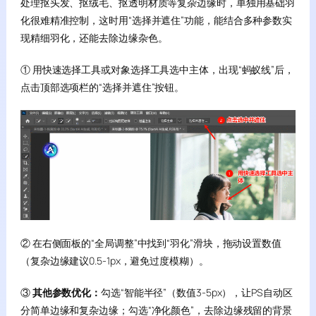
处理抠头发、抠绒毛、抠透明材质等复杂边缘时，单独用基础羽
化很难精准控制，这时用“选择并遮住”功能，能结合多种参数实
现精细羽化，还能去除边缘杂色。
① 用快速选择工具或对象选择工具选中主体，出现“蚂蚁线”后，
点击顶部选项栏的“选择并遮住”按钮。
② 在右侧面板的“全局调整”中找到“羽化”滑块，拖动设置数值
（复杂边缘建议0.5-1px，避免过度模糊）。
③
其他参数优化：
勾选“智能半径”（数值3-5px），让PS自动区
分简单边缘和复杂边缘；勾选“净化颜色”，去除边缘残留的背景