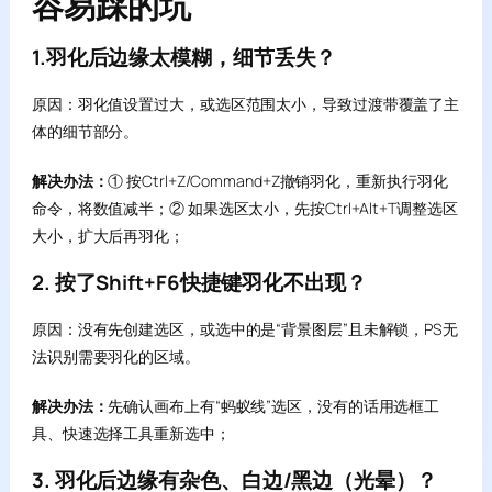
容易踩的坑
1.羽化后边缘太模糊，细节丢失？
原因：羽化值设置过大，或选区范围太小，导致过渡带覆盖了主
体的细节部分。
解决办法：
① 按Ctrl+Z/Command+Z撤销羽化，重新执行羽化
命令，将数值减半；② 如果选区太小，先按Ctrl+Alt+T调整选区
大小，扩大后再羽化；
2. 按了Shift+F6快捷键羽化不出现？
原因：没有先创建选区，或选中的是“背景图层”且未解锁，PS无
法识别需要羽化的区域。
解决办法：
先确认画布上有“蚂蚁线”选区，没有的话用选框工
具、快速选择工具重新选中；
3. 羽化后边缘有杂色、白边/黑边（光晕）？