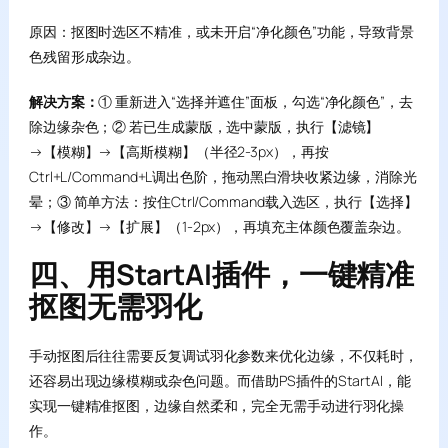
原因：抠图时选区不精准，或未开启“净化颜色”功能，导致背景
色残留形成杂边。
解决方案：
① 重新进入“选择并遮住”面板，勾选“净化颜色”，去
除边缘杂色；② 若已生成蒙版，选中蒙版，执行【滤镜】
→【模糊】→【高斯模糊】（半径2-3px），再按
Ctrl+L/Command+L调出色阶，拖动黑白滑块收紧边缘，消除光
晕；③ 简单方法：按住Ctrl/Command载入选区，执行【选择】
→【修改】→【扩展】（1-2px），再填充主体颜色覆盖杂边。
四、用StartAI插件，一键精准
抠图无需羽化
手动抠图后往往需要反复调试羽化参数来优化边缘，不仅耗时，
还容易出现边缘模糊或杂色问题。而借助PS插件的StartAI，能
实现一键精准抠图，边缘自然柔和，完全无需手动进行羽化操
作。