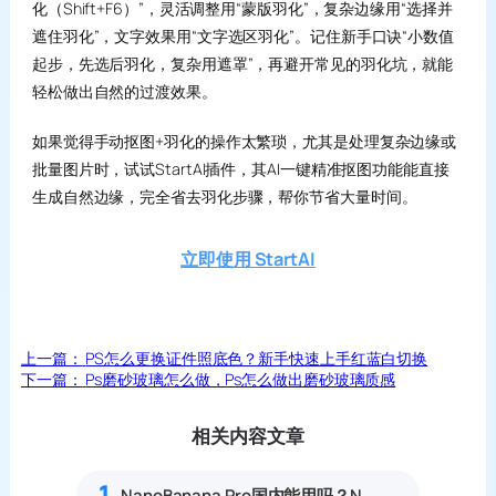
化（Shift+F6）”，灵活调整用“蒙版羽化”，复杂边缘用“选择并
遮住羽化”，文字效果用“文字选区羽化”。记住新手口诀“小数值
起步，先选后羽化，复杂用遮罩”，再避开常见的羽化坑，就能
轻松做出自然的过渡效果。
如果觉得手动抠图+羽化的操作太繁琐，尤其是处理复杂边缘或
批量图片时，试试StartAI插件，其AI一键精准抠图功能能直接
生成自然边缘，完全省去羽化步骤，帮你节省大量时间。
立即使用 StartAI
上一篇：
PS怎么更换证件照底色？新手快速上手红蓝白切换
下一篇：
Ps磨砂玻璃怎么做，Ps怎么做出磨砂玻璃质感
相关内容文章
1
NanoBanana Pro国内能用吗？Nano banana使用教程