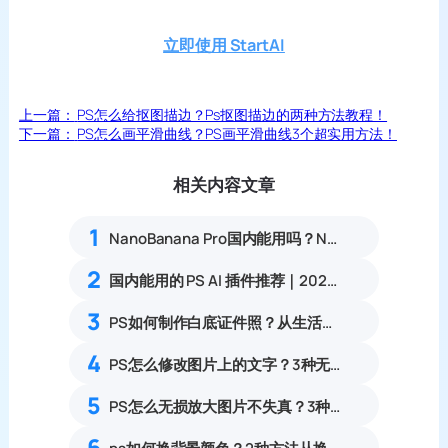
立即使用 StartAI
上一篇：
PS怎么给抠图描边？Ps抠图描边的两种方法教程！
下一篇：
PS怎么画平滑曲线？PS画平滑曲线3个超实用方法！
相关内容文章
1
NanoBanana Pro国内能用吗？Nano banana使用教程
2
国内能用的 PS AI 插件推荐｜2026 4款AI插件最新实测
3
PS如何制作白底证件照？从生活照转换成标准电子证件照步骤
4
PS怎么修改图片上的文字？3种无痕改字方案，消除修复痕迹
5
PS怎么无损放大图片不失真？3种零锯齿高清放大实操教程
6