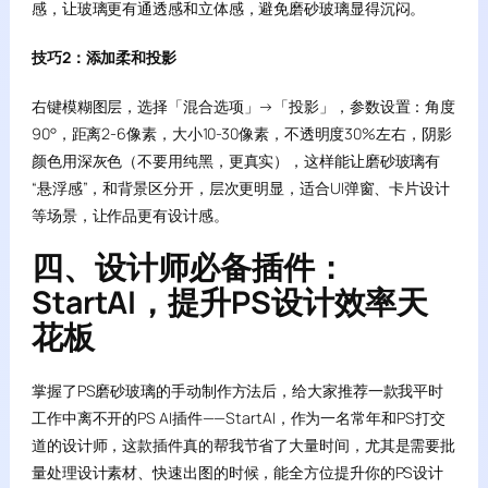
感，让玻璃更有通透感和立体感，避免磨砂玻璃显得沉闷。
技巧2：添加柔和投影
右键模糊图层，选择「混合选项」→「投影」，参数设置：角度
90°，距离2-6像素，大小10-30像素，不透明度30%左右，阴影
颜色用深灰色（不要用纯黑，更真实），这样能让磨砂玻璃有
“悬浮感”，和背景区分开，层次更明显，适合UI弹窗、卡片设计
等场景，让作品更有设计感。
四、设计师必备插件：
StartAI，提升PS设计效率天
花板
掌握了PS磨砂玻璃的手动制作方法后，给大家推荐一款我平时
工作中离不开的PS AI插件——StartAI，作为一名常年和PS打交
道的设计师，这款插件真的帮我节省了大量时间，尤其是需要批
量处理设计素材、快速出图的时候，能全方位提升你的PS设计