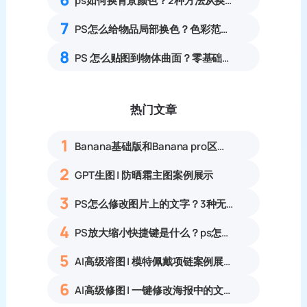
ps如何换背景颜色？2种方法从换背景颜色操作指南
7
PS怎么给物品局部换色？色彩范围精准改色零基础教程
8
PS 怎么贴图到物体曲面？零基础产品贴图贴合实操教程
热门文章
1
Banana基础版和Banana pro区别对比丨具体案例应用+使用教程
2
GPT生图 | 防晒霜主图案例展示
3
PS怎么修改图片上的文字？3种无痕改字方法，新手也能搞定
4
PS放大缩小快捷键是什么？ps怎么把图片拉大拉小？
5
AI高级溶图 | 模特佩戴项链案例展示
6
AI高级修图 | 一键修改海报中的文字