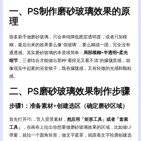
一、PS制作磨砂玻璃效果的原
理
很多新手做磨砂玻璃，只会单纯降低图层透明度，或者只加模
糊，最后出来的效果要么像“假玻璃”，要么糊成一团，完全没有
通透感。其实磨砂玻璃的本质很简单：
局部模糊+半透明+柔光
细节
，三者结合才能做出那种“看得见又看不清”的朦胧质感，就
像现实中起雾的浴室镜子，既有朦胧感，又有轻微的光感和颗粒
感。
二、PS磨砂玻璃效果制作步骤
步骤1：准备素材+创建选区（确定磨砂区域）
首先打开PS，导入背景素材，
然后用「矩形工具」或者「套索
工具」
，在画布上拉出你想要做磨砂玻璃效果的区域，比如做UI
弹窗，就拉一个圆角矩形；做文字遮罩，就跟着文字轮廓创建选