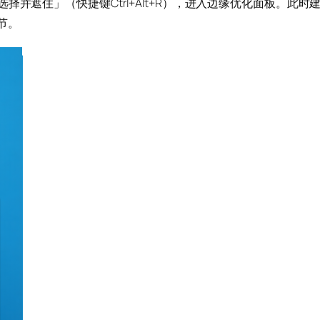
并遮住」（快捷键Ctrl+Alt+R），进入边缘优化面板。此时
节。