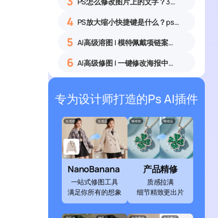
3
PS怎么修改图片上的文字？3种无痕改字方法，新手也能搞定
4
PS放大缩小快捷键是什么？ps怎么把图片拉大拉小？
5
AI高级溶图 | 模特佩戴项链案例展示
6
AI高级修图 | 一键修改海报中的文字
专为设计师打造的Ps AI插件
NanoBanana
产品精修
一站式修图工具
质感拉满
满足你所有的想象
细节精致更出片