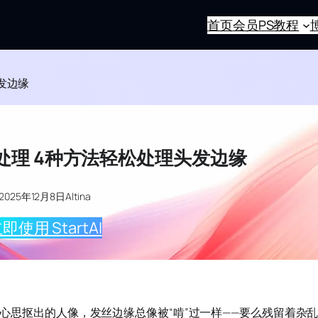
首页
会员
PS教程
发边缘
处理 4种方法轻松处理头发边缘
2025年12月8日
Altina
即使用 StartAI
费尽心思抠出的人像，发丝边缘总像被“啃”过一样——要么残留着杂