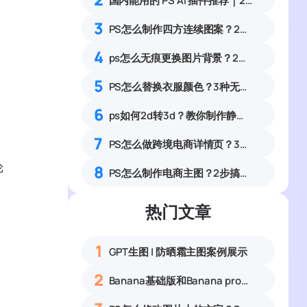
国内能用的 PS AI 插件推荐｜2026 4款AI插件最新实测
3
PS怎么制作四方连续图案？2种无缝拼接印花纹样实操教程
4
ps怎么无痕更换图片背景？2种方法0基础可上手教程
5
PS怎么替换衣服颜色？3种无痕改色保留纹理零基础教程
6
ps如何2d转3d？教你制作静态表情包，banana一键生成
7
PS怎么做跨境电商详情页？3招速出亚马逊A+详情页
轮
8
PS怎么制作电商主图？2步搞定产品白底图+主图
热门文章
1
GPT生图 | 防晒霜主图案例展示
2
Banana基础版和Banana pro区别对比丨具体案例应用+使用教程