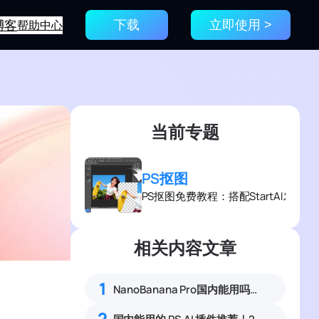
博客
帮助中心
下载
立即使用 >
当前专题
PS抠图
PS抠图免费教程：搭配StartAI发
相关内容文章
1
NanoBanana Pro国内能用吗？Nano banana使用教程
乱
2