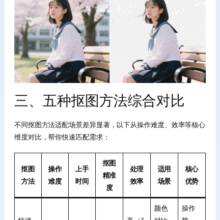
三、五种抠图方法综合对比
不同抠图方法适配场景差异显著，以下从操作难度、效率等核心
维度对比，帮你快速匹配需求：
抠图
抠图
操作
上手
处理
适用
核心
精准
方法
难度
时间
效率
场景
优势
度
颜色
操作