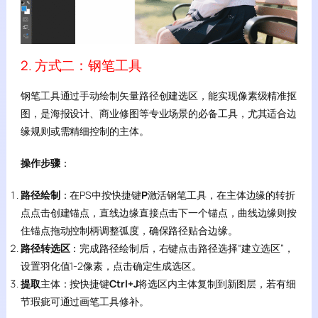
2. 方式二：钢笔工具
钢笔工具通过手动绘制矢量路径创建选区，能实现像素级精准抠
图，是海报设计、商业修图等专业场景的必备工具，尤其适合边
缘规则或需精细控制的主体。
操作步骤
：
路径绘制
：在PS中按快捷键
P
激活钢笔工具，在主体边缘的转折
点点击创建锚点，直线边缘直接点击下一个锚点，曲线边缘则按
住锚点拖动控制柄调整弧度，确保路径贴合边缘。
路径转选区
：完成路径绘制后，右键点击路径选择“建立选区”，
设置羽化值1-2像素，点击确定生成选区。
提取
主体：按快捷键
Ctrl+J
将选区内主体复制到新图层，若有细
节瑕疵可通过画笔工具修补。