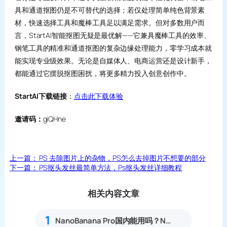
具和通道抠图仍是不可替代的选择；若仅处理简单纯色背景素
材，快速选择工具和魔棒工具足以满足需求。但对多数用户而
言，StartAI智能抠图无疑是最优解——它兼具魔棒工具的效率、
钢笔工具的精准和通道抠图的复杂边缘处理能力，零学习成本就
能实现专业级效果。无论是自媒体人、电商运营还是设计新手，
都能通过它摆脱抠图困扰，将更多精力投入创意创作中。
StartAI下载链接
：
点击此下载体验
邀请码：
giQHne
上一篇：
PS 去除图片上的杂物，PS怎么去掉图片不想要的部分
下一篇：
PS抠头发丝最简单方法，Ps抠头发丝详细教程
相关内容文章
1
NanoBanana Pro国内能用吗？Nano banana使用教程