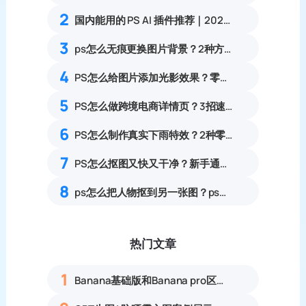
2
国内能用的 PS AI 插件推荐｜2026 4款AI插件最新实测
3
ps怎么无痕更换图片背景？2种方法0基础可上手教程
4
PS怎么给图片添加光影效果？零基础制作自然通透光影特效教程
5
PS怎么做跨境电商详情页？3招速出亚马逊A+详情页
6
PS怎么制作真实下雨特效？2种零基础雨水氛围感修图教程
7
PS怎么抠图又快又干净？新手通用抠图方案详解
8
ps怎么把人物抠到另一张图？ps如何将图片嵌入另一张图并融合？
热门文章
1
Banana基础版和Banana pro区别对比丨具体案例应用+使用教程