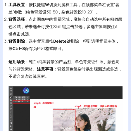
工具设置
：按快捷键
W
切换到魔棒工具，在顶部菜单栏设置“容
差”参数（纯色背景设30-50，杂色背景设10-20）。
背景选择
：点击图像中的背景区域，魔棒会自动选中所有相似颜
色区域，若未选全可按住Shift键点击加选，多选主体则按住Alt
键点击减选。
背景删除
：选中背景后按
Delete
键删除，得到透明背景主体，
按
Ctrl+S
保存为PNG格式即可。
适用场景
：纯白/纯黑背景的产品图、单色背景证件照、颜色均
匀的背景素材。
注意事项
：背景颜色复杂时易出现漏选或多选，
不适合复杂边缘素材。