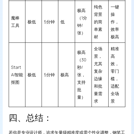
纯色
一键
极高
背景
操
魔棒
（1分
极低
5分钟
低
的简
作，
工具
钟/
单素
效率
张）
材
极高
全场
精准
极高
景，
高
（30
尤其
效，
Start
秒/
复杂
零门
AI智能
极低
5分钟
极高
张，
边缘
槛，
抠图
支持
和批
适配
批
量需
全场
量）
求
景
四、总结：
若你是专业设计师，追求矢量级精准度或需个性化调整，钢笔工