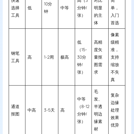
快速
高（3
对比
简
10分
选择
低
中等
分钟/
明显
单，
钟
工具
张）
的主
入门
体
首选
像素
低
高精
级精
（15-
度矢
准，
钢笔
高
1-2周
极高
30分
量抠
支持
工具
钟/
图需
缩放
张）
求
不失
真
毛
复杂
中等
发、
边缘
通道
（8-12
半透
中高
3-5天
高
处理
抠图
分钟/
明边
效果
张）
缘素
优异
材