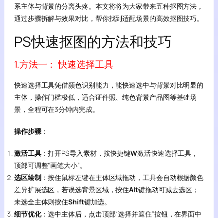
系主体与背景的分离头疼。本文将将为大家带来五种抠图方法，
通过步骤拆解与效果对比，帮你找到适配场景的高效抠图技巧。
PS快速抠图的方法和技巧
1.方法一： 快速选择工具
快速选择工具凭借颜色识别能力，能快速选中与背景对比明显的
主体，操作门槛极低，适合证件照、纯色背景产品图等基础场
景，全程可在3分钟内完成。
操作步骤
：
激活工具
：打开PS导入素材，按快捷键
W
激活快速选择工具，
顶部可调整“画笔大小”。
选区绘制
：按住鼠标左键在主体区域拖动，工具会自动根据颜色
差异扩展选区，若误选背景区域，按住
Alt
键拖动可减去选区；
未选全主体则按住
Shift
键加选。
细节优化
：选中主体后，点击顶部“选择并遮住”按钮，在界面中