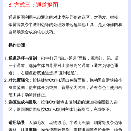
3. 方式三：通道抠图
通道抠图利用RGB通道的对比度差异创建选区，对毛发、树枝、
烟雾等复杂半透明边缘的处理效果远超其他工具，是人像修图和
自然场景合成的核心技巧。
操作步骤
：
通道选择与复制
：Ps中打开“窗口-通道”面板，观察红、绿、蓝
三个通道，选择主体与背景对比度最高的通道（通常为绿色通
道），右键点击该通道选择“复制通道”。
对比度强化
：按快捷键
Ctrl+L
调出色阶面板，拖动黑白滑块缩小
灰度范围，使主体变为纯黑、背景变为纯白，若有杂色可使用画
笔工具手动涂抹修正。
选区生成与提取
：按住
Ctrl
键点击复制后的通道缩略图载入选
区，返回图层面板按
Ctrl+J
复制主体到新图层，完成抠图。
适用场景
：人物毛发、动物绒毛、半透明织物、烟雾等复杂边缘
素材。
注意事项
：操作流程较复杂，需精准调整色阶参数，纯色