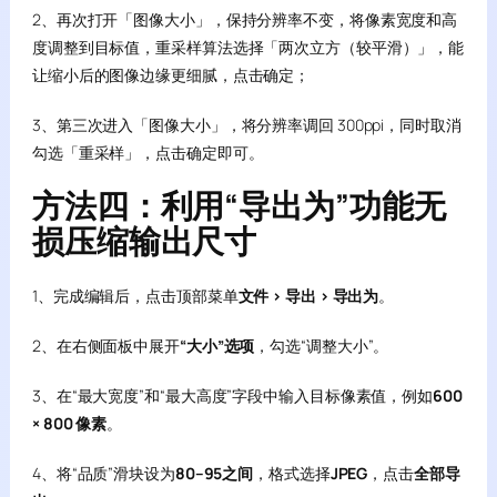
2、再次打开「图像大小」，保持分辨率不变，将像素宽度和高
度调整到目标值，重采样算法选择「两次立方（较平滑）」，能
让缩小后的图像边缘更细腻，点击确定；
3、第三次进入「图像大小」，将分辨率调回 300ppi，同时取消
勾选「重采样」，点击确定即可。
方法四：利用“导出为”功能无
损压缩输出尺寸
1、完成编辑后，点击顶部菜单
文件 > 导出 > 导出为
。
2、在右侧面板中展开
“大小”选项
，勾选“调整大小”。
3、在“最大宽度”和“最大高度”字段中输入目标像素值，例如
600
× 800 像素
。
4、将“品质”滑块设为
80–95之间
，格式选择
JPEG
，点击
全部导