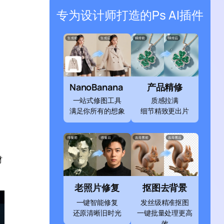
专为设计师打造的Ps AI插件
NanoBanana
产品精修
美
一站式修图工具
质感拉满
满足你所有的想象
细节精致更出片
材
老照片修复
抠图去背景
一键智能修复
发丝级精准抠图
还原清晰旧时光
一键批量处理更高
效