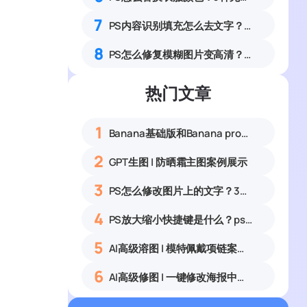
7
PS内容识别填充怎么去文字？4步快速清除水印
8
PS怎么修复模糊图片变高清？4种照片清晰化完整实操教程
热门文章
1
Banana基础版和Banana pro区别对比丨具体案例应用+使用教程
2
GPT生图 | 防晒霜主图案例展示
3
PS怎么修改图片上的文字？3种无痕改字方法，新手也能搞定
4
PS放大缩小快捷键是什么？ps怎么把图片拉大拉小？
5
AI高级溶图 | 模特佩戴项链案例展示
6
AI高级修图 | 一键修改海报中的文字