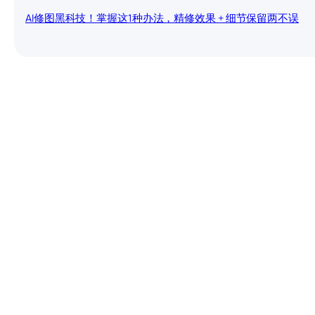
AI修图黑科技！掌握这1种办法，精修效果 + 细节保留两不误