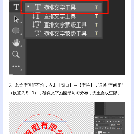
3、若文字间距不均，点击【窗口】→【字符】，调整 “字间距”
（设置为 5-10），确保文字沿圆形均匀分布，无重叠或空隙。