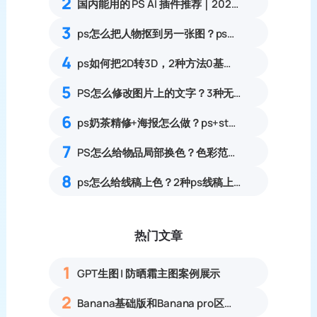
2
国内能用的 PS AI 插件推荐｜2026 4款AI插件最新实测
3
ps怎么把人物抠到另一张图？ps如何将图片嵌入另一张图并融合？
4
ps如何把2D转3D，2种方法0基础可上手的详细教程
5
PS怎么修改图片上的文字？3种无痕改字方案，消除修复痕迹
6
ps奶茶精修+海报怎么做？ps+startAI3步教会你
7
PS怎么给物品局部换色？色彩范围精准改色零基础教程
8
ps怎么给线稿上色？2种ps线稿上色方法对比
热门文章
1
GPT生图 | 防晒霜主图案例展示
2
Banana基础版和Banana pro区别对比丨具体案例应用+使用教程