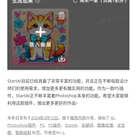
StartAI目前已经具备了非常丰富的功能，并且正在不断吸取设计
师们的使用需求，增加更多更有趣实用的功能。作为一款PS插
件，StartAI正不断丰富着Photoshop本身的功能。希望大家能够
利用这款插件，做出更多更好的作品~
本条目发布于
2024年3月12日
。属于
推荐内容
分类，被贴了
AI
、
Photoshop插件
、
PS
、
PS插件
、
StartAI
、
关键词
、
图像处理
、
文生
图
、
智能绘制
标签。
作者是
An, J
。