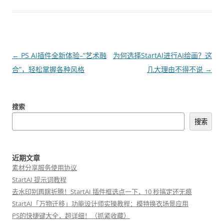
文
←
PS AI插件全新体验–“艺术融
为何选择StartAI进行AI绘画？这
章
合”，轻松掌握各种风格
几大理由不得不说
→
导
航
搜索
搜索
近期文章
素材分享服务使用协议
StartAI 提示词教程
去水印别再瞎折腾！StartAI 插件框选点一下，10 秒搞定还无痕
StartAI「万物迁移」功能设计师实操教程：模特换衣场景应用
PS的快捷键大全，超详细！（抓紧收藏）