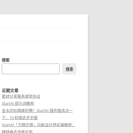
搜索
搜索
近期文章
素材分享服务使用协议
StartAI 提示词教程
去水印别再瞎折腾！StartAI 插件框选点一
下，10 秒搞定还无痕
StartAI「万物迁移」功能设计师实操教程：
模特换衣场景应用