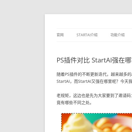
官网
STARTAI介绍
功能介绍
素材库
PS插件对比 StartAI强在
文生图
生成相似图
随着PS插件的不断更新迭代，越来越多的
StartAI，而StartAI又强在哪里呢
局部重绘
老规矩，这边也是先为大家要到了邀请码：
线稿上色
竟有哪些不同之处。
无损放大