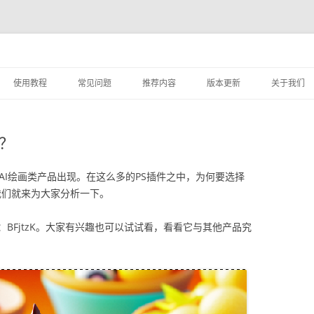
跳
至
使用教程
常见问题
推荐内容
版本更新
关于我们
正
文
实用案例教程
如何添加素材？
设计服务
哪？
STARTAI PS插件的使用教程
素材库容量
用户登录指南
素材分享服务使用协议
AI绘画类产品出现。在这么多的PS插件之中，为何要选择
？今天我们就来为大家分析一下。
STARTAI PS插件页面介绍
BFjtzK。大家有兴趣也可以试试看，看看它与其他产品究