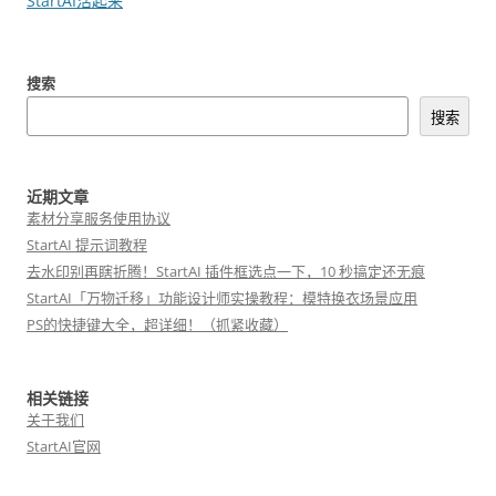
章
StartAI活起来
导
航
搜索
搜索
近期文章
素材分享服务使用协议
StartAI 提示词教程
去水印别再瞎折腾！StartAI 插件框选点一下，10 秒搞定还无痕
StartAI「万物迁移」功能设计师实操教程：模特换衣场景应用
PS的快捷键大全，超详细！（抓紧收藏）
相关链接
关于我们
StartAI官网