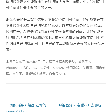
似的设计需求也能够找到更好的解决方法。而这，也是我们使用
AI绘画插件最主要的目的之一。
那么今天的分享就到这里，不管是否使用AI绘画，我们都需要在
不断设计中积累自己的经验和素材，以应对更复杂的设计挑战。
区别在于，AI降低了我们重复性工作所使用的时间，让我们能更
好的把精力放在创意和优化上。这里也希望大家能够在使用中不
断调试自己的StartAI，让自己的工具能够做出更好的设计作品出
来~
本条目发布于
2024年4月3日
。属于
推荐内容
分类，被贴了
AI
、
Photoshop插件
、
PS
、
PS插件
、
StartAI
、
使用教程
、
关键词
、
图像处
理
、
文生图
、
智能绘制
标签。
作者是
An, J
。
文
←
如何活用AI绘画 让你的
AI绘画分享 春暖花开去哪玩
→