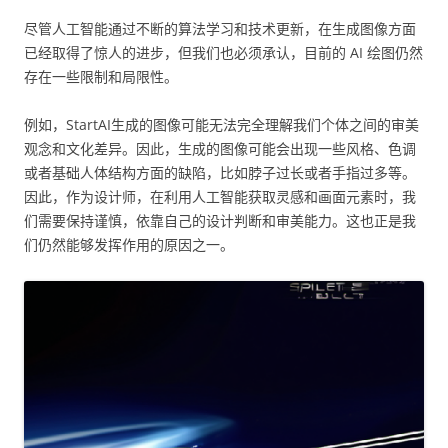
尽管人工智能通过不断的算法学习和技术更新，在生成图像方面
已经取得了惊人的进步，但我们也必须承认，目前的 AI 绘图仍然
存在一些限制和局限性。
例如，StartAI生成的图像可能无法完全理解我们个体之间的审美
观念和文化差异。因此，生成的图像可能会出现一些风格、色调
或者基础人体结构方面的缺陷，比如脖子过长或者手指过多等。
因此，作为设计师，在利用人工智能获取灵感和画面元素时，我
们需要保持谨慎，依靠自己的设计判断和审美能力。这也正是我
们仍然能够发挥作用的原因之一。