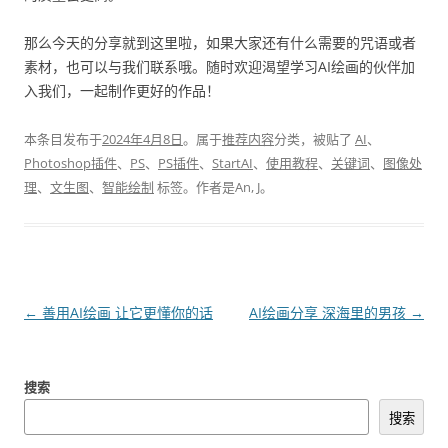
那么今天的分享就到这里啦，如果大家还有什么需要的咒语或者
素材，也可以与我们联系哦。随时欢迎渴望学习AI绘画的伙伴加
入我们，一起制作更好的作品！
本条目发布于
2024年4月8日
。属于
推荐内容
分类，被贴了
AI
、
Photoshop插件
、
PS
、
PS插件
、
StartAI
、
使用教程
、
关键词
、
图像处
理
、
文生图
、
智能绘制
标签。
作者是
An, J
。
文
←
善用AI绘画 让它更懂你的话
AI绘画分享 深海里的男孩
→
章
导
搜索
航
搜索