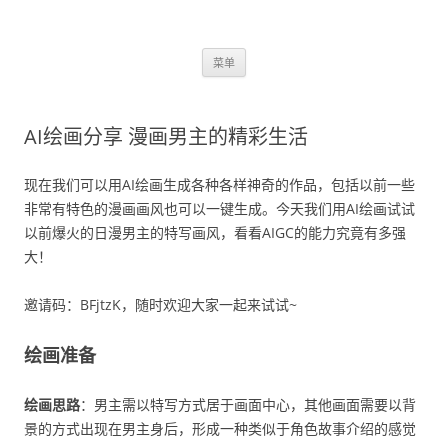
跳
菜单
至
正
文
AI绘画分享 漫画男主的精彩生活
现在我们可以用AI绘画生成各种各样神奇的作品，包括以前一些
非常有特色的漫画画风也可以一键生成。今天我们用AI绘画试试
以前爆火的日漫男主的特写画风，看看AIGC的能力究竟有多强
大！
邀请码：BFjtzK，随时欢迎大家一起来试试~
绘画准备
绘画思路
：男主需以特写方式居于画面中心，其他画面需要以背
景的方式出现在男主身后，形成一种类似于角色故事介绍的感觉