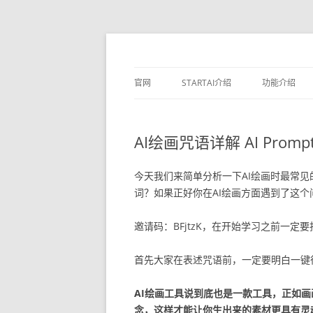
官网
STARTAI介绍
功能介绍
素材库
AI绘画咒语详解 AI Pro
文生图
生成相似图
今天我们来简单分析一下AI绘画时最常
词？如果正好你在AI绘画方面遇到了这
局部重绘
邀请码：BFjtzK，在开始学习之前一
线稿上色
无损放大
首先大家在表述咒语前，一定要明白一键
AI绘画工具说到底也是一款工具，正如
念，这样才能让你生出来的素材更具有灵