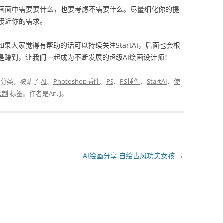
画面中需要要什么，也要考虑不需要什么。尽量细化你的提
接近你的需求。
果大家觉得有帮助的话可以持续关注StartAI，后面也会根
是赚到，让我们一起成为不断发展的超级AI绘画设计师！
容
分类，被贴了
AI
、
Photoshop插件
、
PS
、
PS插件
、
StartAI
、
使
绘制
标签。
作者是
An, J
。
AI绘画分享 自绘古风功夫女孩
→