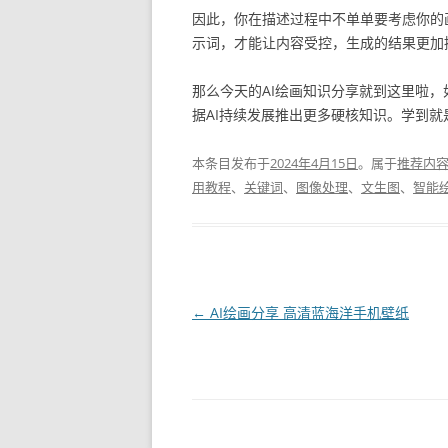
因此，你在描述过程中不单单要考虑你的
示词，才能让内容受控，生成的结果更加
那么今天的AI绘画知识分享就到这里啦，如
据AI持续发展推出更多硬核知识。学到就
本条目发布于
2024年4月15日
。属于
推荐内
用教程
、
关键词
、
图像处理
、
文生图
、
智能
文
←
AI绘画分享 高清蓝海洋手机壁纸
章
导
航