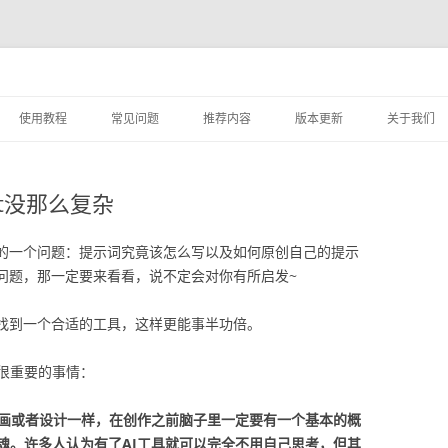
跳
至
使用教程
常见问题
推荐内容
版本更新
关于我们
正
文
实用案例教程
如何添加素材？
设计服务
mpt没那么复杂
STARTAI PS插件的使用教程
素材库容量
用户登录指南
素材分享服务使用协议
见的一个问题：提示词究竟该怎么写以及如何原创自己的提示
个问题，那一定要来看看，说不定会对你有所启发~
STARTAI PS插件页面介绍
定要找到一个合适的工具，这样更能事半功倍。
很重要的事情：
画画或者设计一样，在创作之前脑子里一定要有一个基本的概
魂。许多人认为有了AI工具就可以完全不用自己思考，但其