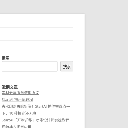
搜索
搜索
近期文章
素材分享服务使用协议
StartAI 提示词教程
去水印别再瞎折腾！StartAI 插件框选点一
下，10 秒搞定还无痕
StartAI「万物迁移」功能设计师实操教程：
模特换衣场景应用