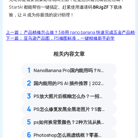
StartAI 都能帮你一键搞定。赶紧使用邀请码
BRJgZF
下载体
验，让 AI 成为你最强的设计助理！
上一篇：
产品精修怎么做？3步用 nano banana 快速完成五金产品精
下一篇：
亚马逊产品图，PS修图标准，一键精修新手必学
相关内容文章
1
NanoBanana Pro国内能用吗？Nano banana使用教程
2
国内能用的 PS AI 插件推荐｜2026 4款AI插件最新实测
3
PS放大图片后模糊怎么办？一招提升图片清晰度
4
PS怎么修复发黑全黑老照片？5套暗部找回细节旧照修复实操教程
5
ps如何换背景颜色？2种方法从换背景颜色操作指南
6
Photoshop怎么画虚线框？零基础自定义虚线边框教程