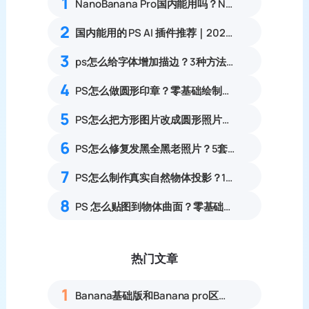
1
NanoBanana Pro国内能用吗？Nano banana使用教程
2
国内能用的 PS AI 插件推荐｜2026 4款AI插件最新实测
3
ps怎么给字体增加描边？3种方法详细教程
4
PS怎么做圆形印章？零基础绘制印章效果图实操教程
5
PS怎么把方形图片改成圆形照片？椭圆选框制作圆形透明图完整教程
6
PS怎么修复发黑全黑老照片？5套暗部找回细节旧照修复实操教程
7
PS怎么制作真实自然物体投影？11步写实合成落地阴影教程
8
PS 怎么贴图到物体曲面？零基础产品贴图贴合实操教程
热门文章
1
Banana基础版和Banana pro区别对比丨具体案例应用+使用教程