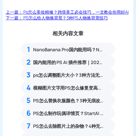
上一篇：
Ps怎么美妆精修？跨境美工必会技巧，一文教会你用好AI
下一篇：
PS怎么给人物换背景？3种PS人物换背景技巧
相关内容文章
1
NanoBanana Pro国内能用吗？Nano banana使用教程
2
国内能用的 PS AI 插件推荐｜2026 4款AI插件最新实测
3
ps怎么调整图片大小？3种方法无损放大插件教程
4
模糊图片文字用PS怎么修复变高清？3种文字清晰化方法教程
5
PS怎么替换衣服颜色？3种无痕改色保留纹理零基础教程
6
PS怎么制作玩偶详情页？StartAI 5分钟搞定详情页制作
7
PS怎么去除图片上的杂物？4种无痕去除画面多余物体实操教程