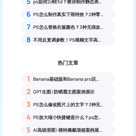
5
ps如何2d转3d？教你制作静态表情包，banana一键生成
6
PS怎么制作真实下雨特效？2种零基础雨水氛围感修图教程
7
PS怎么替换衣服颜色？3种无痕改色保留纹理零基础教程
8
不用反复调参数！PS模糊文字高清修复方法
热门文章
1
Banana基础版和Banana pro区别对比丨具体案例应用+使用教程
2
GPT生图 | 防晒霜主图案例展示
3
PS怎么修改图片上的文字？3种无痕改字方法，新手也能搞定
4
PS放大缩小快捷键是什么？ps怎么把图片拉大拉小？
5
AI高级溶图 | 模特佩戴项链案例展示