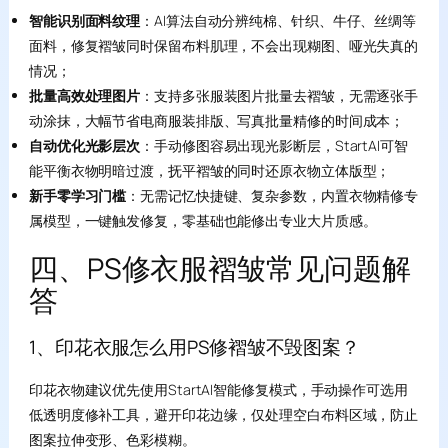
智能识别面料纹理
：AI算法自动分辨纯棉、针织、牛仔、丝绸等
面料，修复褶皱同时保留布料肌理，不会出现糊图、哑光失真的
情况；
批量高效处理图片
：支持多张服装图片批量去褶皱，无需逐张手
动涂抹，大幅节省电商服装排版、写真批量精修的时间成本；
自动优化光影层次
：手动修图容易出现光影断层，StartAI可智
能平衡衣物明暗过渡，抚平褶皱的同时还原衣物立体版型；
新手零学习门槛
：无需记忆快捷键、复杂参数，内置衣物精修专
属模型，一键触发修复，零基础也能修出专业大片质感。
四、PS修衣服褶皱常见问题解
答
1、印花衣服怎么用PS修褶皱不毁图案？
印花衣物建议优先使用StartAI智能修复模式，手动操作可选用
低透明度修补工具，避开印花边缘，仅处理空白布料区域，防止
图案拉伸变形、色彩模糊。