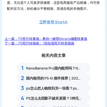
度。无论是个人写真穿搭修图，还是电商服装产品精修，均可搭
配对应方法，轻松修出平整精致、质感在线的衣物图片。
立即使用 StartA
I
上一篇：
PS照片转素描：教你一键用Banana修图转素描
下一篇：
PS照片转插画：1 招实现照片秒变插画
相关内容文章
1
NanoBanana Pro国内能用吗？Nano banana使用教程
2
国内能用的 PS AI 插件推荐｜2026 4款AI插件最新实测
3
ps怎么把人物抠到另一张图？ps如何将图片嵌入另一张图并融合？
4
PS怎么去阴影不破坏原图？3种无损去阴影实操方法