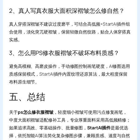
2、真人写真衣服大面积深褶皱怎么修自然？
真人穿搭深褶皱不建议过度磨平，可结合高低频+StartAI插件组
合使用，淡化突兀硬褶皱，保留轻微自然纹路，贴合人体穿搭真
实感。
3、怎么用PS修衣服褶皱不破坏布料质感？
避免高模糊、高磨皮操作，手动修图控制画笔硬度，AI修图选用
质感保留模式，StartAI插件内置纹理还原算法，最大程度保留
布料原生细节。
五、总结
关于
ps怎么修衣服褶皱
，轻度细小褶皱可使用污点修复画笔，
中度大面积褶皱适配修补工具，专业厚重面料采用高低频精修；
如果追求高效、零基础操作、批量修图，
StartAI插件
是最优选
择，依托智能AI算法简化复杂修图步骤，兼顾质感、速度与自然