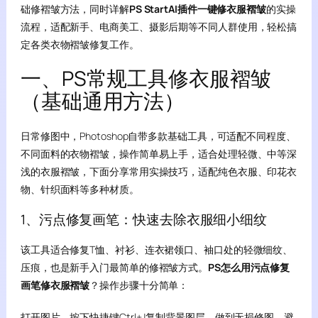
础修褶皱方法，同时详解
PS StartAI插件一键修衣服褶皱
的实操
流程，适配新手、电商美工、摄影后期等不同人群使用，轻松搞
定各类衣物褶皱修复工作。
一、PS常规工具修衣服褶皱
（基础通用方法）
日常修图中，Photoshop自带多款基础工具，可适配不同程度、
不同面料的衣物褶皱，操作简单易上手，适合处理轻微、中等深
浅的衣服褶皱，下面分享常用实操技巧，适配纯色衣服、印花衣
物、针织面料等多种材质。
1、污点修复画笔：快速去除衣服细小细纹
该工具适合修复T恤、衬衫、连衣裙领口、袖口处的轻微细纹、
压痕，也是新手入门最简单的修褶皱方式。
PS怎么用污点修复
画笔修衣服褶皱
？操作步骤十分简单：
打开图片，按下快捷键Ctrl+J复制背景图层，做到无损修图，避