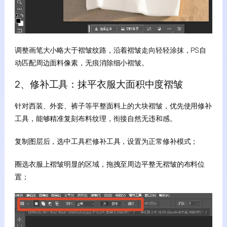
调整画笔大小略大于褶皱纹路，沿着褶皱走向轻轻涂抹，PS自
动匹配周边面料像素，无痕消除细小褶皱。
2、修补工具：抹平衣服大面积中度褶皱
针对西装、外套、裤子等平整面料上的大块褶皱，优先使用修补
工具，能够精准复刻布料纹理，衔接自然无违和感。
复制图层后，选中工具栏修补工具，设置为正常修补模式；
圈选衣服上褶皱明显的区域，拖拽至周边平整无褶皱的布料位
置；