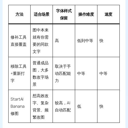
字体样式
方法
适合场景
操作难度
速度
保留
图中本来
修补工具
就有你需
高
低到中等
快
直接覆盖
要的同款
文字
普通成品
移除工具
取决于手
图，大多
+重新打
动匹配能
中等
中等
数改字场
字
力
景
想高效改
StartAI
字、复杂
较高，AI
Banana
低
快
背景、频
自动匹配
修图
繁改图