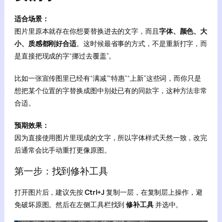
适合场景：
图片里原本就存在你想要替换进去的文字，而且
字体、颜色、大
小、质感都刚好合适
。这时候最省事的方式，不是重新打字，而
是直接把现成的字“挪过去覆盖”。
比如一张宣传图里已经有“满减”“特惠”“上新”这些词，而你只是
想把某个位置的字替换成图中别处已有的同款字，这种方法非常
合适。
预期效果：
因为直接使用图片里现成的文字，所以字体样式天然一致，改完
后通常会比手动重打更像原图。
第一步：找到修补工具
打开图片后，建议先按
Ctrl+J
复制一层，在复制层上操作，避
免破坏原图。然后在左侧工具栏找到
修补工具
并选中。