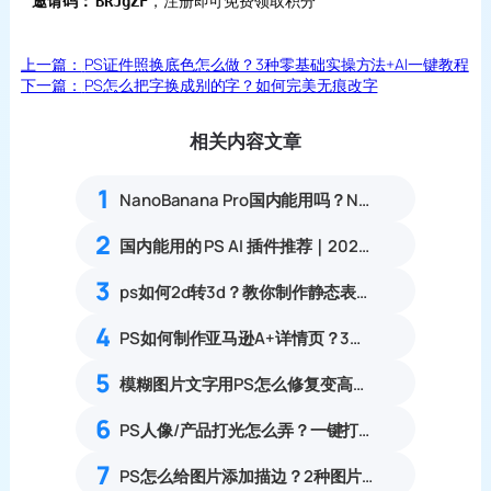
邀请码：
，注册即可免费领取积分
BRJgZF
上一篇：
PS证件照换底色怎么做？3种零基础实操方法+AI一键教程
下一篇：
PS怎么把字换成别的字？如何完美无痕改字
相关内容文章
1
NanoBanana Pro国内能用吗？Nano banana使用教程
2
国内能用的 PS AI 插件推荐｜2026 4款AI插件最新实测
3
ps如何2d转3d？教你制作静态表情包，banana一键生成
4
PS如何制作亚马逊A+详情页？3步搞定亚马逊A+详情
5
模糊图片文字用PS怎么修复变高清？3种文字清晰化方法教程
6
PS人像/产品打光怎么弄？一键打造高级自然光影
7
PS怎么给图片添加描边？2种图片轮廓描边零基础实操教程