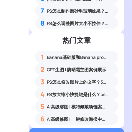
7
PS怎么制作磨砂毛玻璃效果？6步零基础做出高级通透磨砂质感教程
8
PS怎么调整图片大小不拉伸？图像大小与自由变换用法详解
热门文章
1
Banana基础版和Banana pro区别对比丨具体案例应用+使用教程
2
GPT生图 | 防晒霜主图案例展示
3
PS怎么修改图片上的文字？3种无痕改字方法，新手也能搞定
4
PS放大缩小快捷键是什么？ps怎么把图片拉大拉小？
5
AI高级溶图 | 模特佩戴项链案例展示
6
AI高级修图 | 一键修改海报中的文字