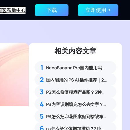
博客
帮助中心
下载
立即使用 >
相关内容文章
1
NanoBanana Pro国内能用吗？Nano banana使用教程
2
国内能用的 PS AI 插件推荐｜2026 4款AI插件最新实测
3
PS怎么修复模糊产品图？3种提升清晰度技巧
4
PS内容识别填充怎么去文字？4步快速清除水印
5
PS怎么把印花图案贴到褶皱布料上？3套服装服饰布料印花贴图完整实操教程
6
ps怎么给字体增加描边？3种方法详细教程