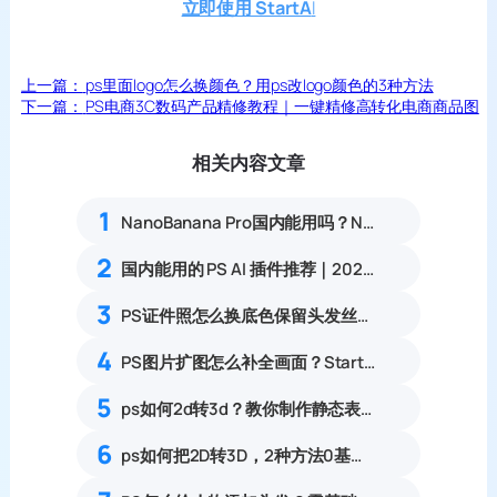
立即使用 StartA
I
上一篇：
ps里面logo怎么换颜色？用ps改logo颜色的3种方法
下一篇：
PS电商3C数码产品精修教程｜一键精修高转化电商商品图
相关内容文章
1
NanoBanana Pro国内能用吗？Nano banana使用教程
2
国内能用的 PS AI 插件推荐｜2026 4款AI插件最新实测
3
PS证件照怎么换底色保留头发丝细节？3步解决抠图白边杂边完整教程
4
PS图片扩图怎么补全画面？StartAI 3步搞定扩图高效方案
5
ps如何2d转3d？教你制作静态表情包，banana一键生成
6
ps如何把2D转3D，2种方法0基础可上手的详细教程