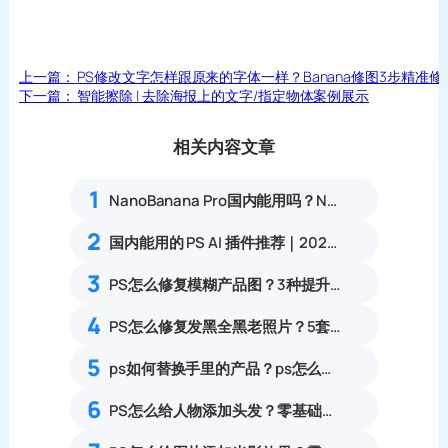
上一篇：
PS修改文字怎样跟原来的字体一样？Banana修图3步精准修
下一篇：
智能擦除 | 去除海报上的文字/指定物体案例展示
相关内容文章
1
NanoBanana Pro国内能用吗？Nano banana使用教程
2
国内能用的 PS AI 插件推荐｜2026 4款AI插件最新实测
3
PS怎么修复模糊产品图？3种提升清晰度技巧
4
PS怎么修复发黑全黑老照片？5套暗部找回细节旧照修复实操教程
5
ps如何替换手里的产品？ps怎么把东西p到另一张图片上更自然？
6
PS怎么给人物添加头发？零基础合成自然补发实操教程