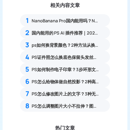
相关内容文章
1
NanoBanana Pro国内能用吗？Nano banana使用教程
2
国内能用的 PS AI 插件推荐｜2026 4款AI插件最新实测
3
ps如何换背景颜色？2种方法从换背景颜色操作指南
4
PS证件照怎么换底色保留头发丝细节？3步解决抠图白边杂边完整教程
5
PS如何制作电子印章？3步环形文字印章设计完整步骤
6
PS怎么给物体做自然投影？2种高效方法对比
7
PS怎么修改图片上的文字？3种无痕改字方案，消除修复痕迹
8
PS怎么调整图片大小不拉伸？图像大小与自由变换用法详解
热门文章