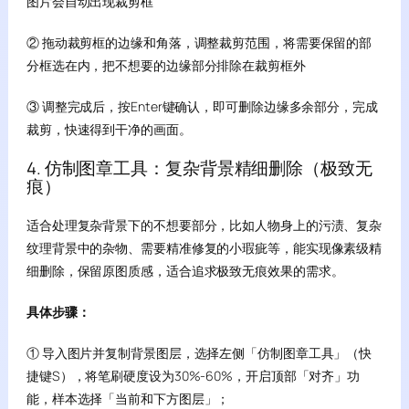
图片会自动出现裁剪框
② 拖动裁剪框的边缘和角落，调整裁剪范围，将需要保留的部
分框选在内，把不想要的边缘部分排除在裁剪框外
③ 调整完成后，按Enter键确认，即可删除边缘多余部分，完成
裁剪，快速得到干净的画面。
4. 仿制图章工具：复杂背景精细删除（极致无
痕）
适合处理复杂背景下的不想要部分，比如人物身上的污渍、复杂
纹理背景中的杂物、需要精准修复的小瑕疵等，能实现像素级精
细删除，保留原图质感，适合追求极致无痕效果的需求。
具体步骤：
① 导入图片并复制背景图层，选择左侧「仿制图章工具」（快
捷键S），将笔刷硬度设为30%-60%，开启顶部「对齐」功
能，样本选择「当前和下方图层」；