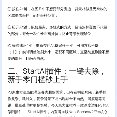
② 按住Alt键，在图片中不想要部分旁边、背景相似且无杂物的
区域单击采样，记住采样位置；
③ 松开Alt键，以短距离、多段式的方式，轻轻涂抹覆盖不想要
的部分，避免一次性长距离涂抹，防止背景纹理错位；
④ 每涂抹3-4次，重新按住Alt键采样一次，可用方括号键
（【】）实时调整笔刷大小，适配不同区域，直至彻底删除不想
要的部分，且融合自然。
二、StartAI插件：一键去除，
新手零门槛秒上手
PS原生方法虽能满足各类删除需求，但存在明显局限：新手操
作复杂、耗时久，复杂背景下易出现融合不自然、留痕迹等问
题，批量处理时更是繁琐。今天给大家推荐一款深度适配PS的AI
修图插件——StartAI插件，内置满血版NanoBanana/2/Pro核心