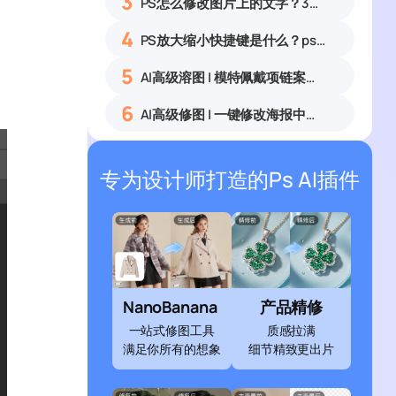
3
PS怎么修改图片上的文字？3种无痕改字方法，新手也能搞定
4
PS放大缩小快捷键是什么？ps怎么把图片拉大拉小？
5
AI高级溶图 | 模特佩戴项链案例展示
6
AI高级修图 | 一键修改海报中的文字
专为设计师打造的Ps AI插件
NanoBanana
产品精修
一站式修图工具
质感拉满
满足你所有的想象
细节精致更出片