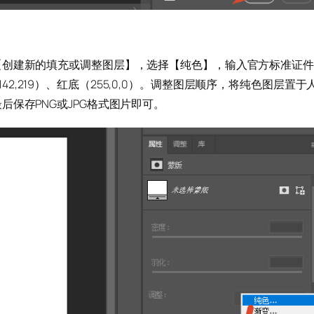
【创建新的填充或调整图层】，选择【纯色】，输入官方标准证件
7,142,219）、红底（255,0,0）。调整图层顺序，将纯色图层置于
保存PNG或JPG格式图片即可。