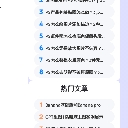
国内能用的 PS AI 插件推荐｜2026 4款AI插件最新实测
效
3
PS产品包装贴图怎么做？3步匹配光影实现真实立体效果
4
PS怎么给图片添加描边？2种图片轮廓描边零基础实操教程
5
PS证件照怎么换底色保留头发丝细节？3步解决抠图白边杂边完整教程
6
PS怎么无损放大图片不失真？3种零锯齿高清放大实操教程
7
PS怎么替换衣服颜色？3种无痕改色保留纹理零基础教程
8
PS怎么去阴影不破坏原图？3种无损去阴影实操方法
热门文章
复
1
Banana基础版和Banana pro区别对比丨具体案例应用+使用教程
2
GPT生图 | 防晒霜主图案例展示