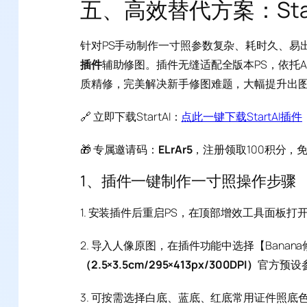
五、高效替代方案：Sta
针对PS手动制作一寸照参数复杂、耗时久、易
插件
辅助修图。插件无缝适配全版本PS，依托
质精修，完美解决新手修图难题，大幅提升出
🔗 立即下载StartAI：
点此一键下载StartAI插件
🎁 专属邀请码：
ELrAr5
，注册领取100积分，
1、插件一键制作一寸照操作步骤
1. 安装插件后重启PS，在顶部增效工具面板打开S
2. 导入人像原图，在插件功能中选择【Banan
（2.5×3.5cm/295×413px/300DPI）
官方预设
3. 可按需选择白底、蓝底、红底常用证件照底