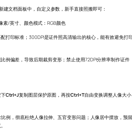
在新建文档面板中，自定义参数，新手直接照搬即可：
0像素/英寸、颜色模式：RGB颜色
配打印标准；300DPI是证件照高清输出的核心，能有效避免打
比例偏差，导致后期裁剪变形；禁止使用72DPI分辨率制作证件
。
按下
Ctrl+J
复制图层保护原图，再按
Ctrl+T
自由变换调整人像大小
定照片比例，彻底杜绝人像拉伸、五官变形问题；人像居中摆放，预
范。