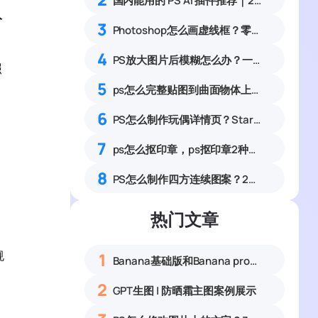
国内能用的 PS AI 插件推荐｜2026 4款AI插件最新实测
人
3
Photoshop怎么画虚线框？零基础自定义虚线边框教程
4
PS放大图片后模糊怎么办？一招提升图片清晰度
照
5
ps怎么完整贴图到曲面物体上？2中方法快速贴图
6
PS怎么制作玩偶详情页？StartAI 5分钟搞定详情页制作
7
ps怎么抠印章，ps抠印章2种方法详细教程
8
PS怎么制作四方连续图案？2种无缝拼接印花纹样实操教程
热门文章
规
1
Banana基础版和Banana pro区别对比丨具体案例应用+使用教程
2
GPT生图 | 防晒霜主图案例展示