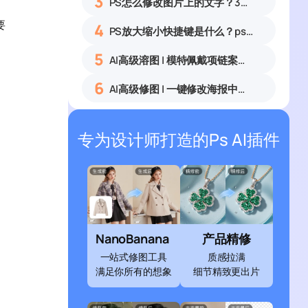
3
PS怎么修改图片上的文字？3种无痕改字方法，新手也能搞定
要
4
PS放大缩小快捷键是什么？ps怎么把图片拉大拉小？
5
AI高级溶图 | 模特佩戴项链案例展示
6
AI高级修图 | 一键修改海报中的文字
专为设计师打造的Ps AI插件
NanoBanana
产品精修
一站式修图工具
质感拉满
满足你所有的想象
细节精致更出片