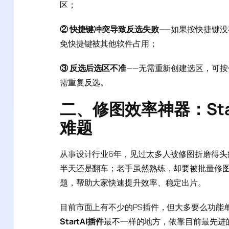
区；
② 快捷键冲突导致反选失败
——如果按快捷键
免快捷键被其他软件占用；
③ 反选后选区不准
——无需重新创建选区，可按住
需重复反选。
二、修图效率神器：St
难题
从事设计行业6年，见过太多人被修图折磨得头
半天还是翻车；老手虽然熟练，却要被批量修
题，帮助大家快速提升效率、稳定出片。
目前市面上有不少的PS插件，但大多要么功能
StartAI插件
最不一样的地方，依靠目前最先进的