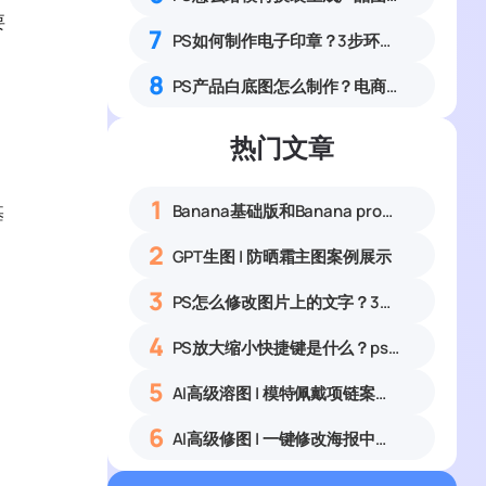
要
7
PS如何制作电子印章？3步环形文字印章设计完整步骤
8
PS产品白底图怎么制作？电商美工6步流程
热门文章
1
Banana基础版和Banana pro区别对比丨具体案例应用+使用教程
基
2
GPT生图 | 防晒霜主图案例展示
，
3
PS怎么修改图片上的文字？3种无痕改字方法，新手也能搞定
4
PS放大缩小快捷键是什么？ps怎么把图片拉大拉小？
5
AI高级溶图 | 模特佩戴项链案例展示
6
AI高级修图 | 一键修改海报中的文字