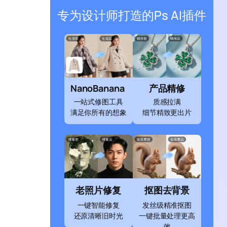
专为设计师打造的Ps AI插件
NanoBanana
产品精修
一站式修图工具
质感拉满
满足你所有的想象
细节精致更出片
老照片修复
抠图去背景
一键智能修复
发丝级精准抠图
还原清晰旧时光
一键批量处理更高
效