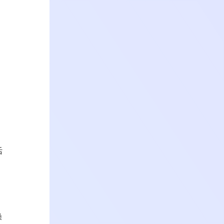
图
活
操