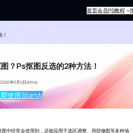
首页
会员
PS教程
法！
抠图？Ps抠图反选的2种方法！
2026年3月2日
Altina
即使用 StartAI
抠图中经常会使用到，还能应用于选区调整、局部修图等多种场