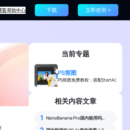
博客
帮助中心
下载
立即使用 >
当前专题
PS抠图
PS抠图免费教程：搭配StartAI发
相关内容文章
1
NanoBanana Pro国内能用吗？Nano banana使用教程
整
2