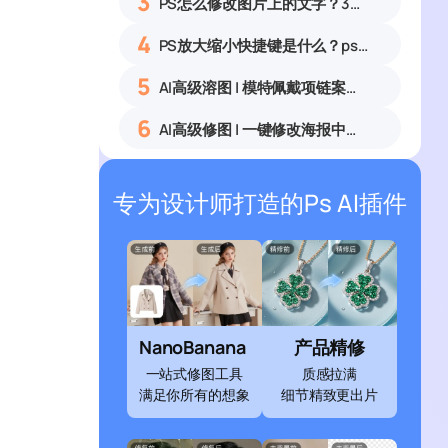
3
PS怎么修改图片上的文字？3种无痕改字方法，新手也能搞定
4
PS放大缩小快捷键是什么？ps怎么把图片拉大拉小？
5
AI高级溶图 | 模特佩戴项链案例展示
6
AI高级修图 | 一键修改海报中的文字
专为设计师打造的Ps AI插件
NanoBanana
产品精修
一站式修图工具
质感拉满
满足你所有的想象
细节精致更出片