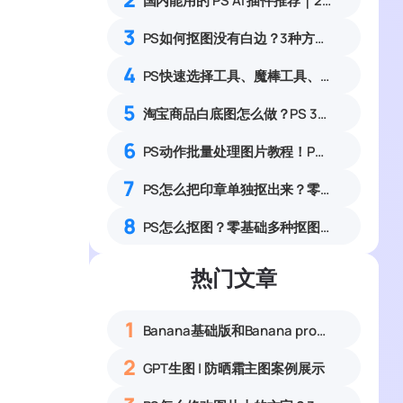
国内能用的 PS AI 插件推荐｜2026 4款AI插件最新实测
3
PS如何抠图没有白边？3种方法精准抠图无白边
4
PS快速选择工具、魔棒工具、对象选择工具怎么用？选区工具完整实操教程
5
淘宝商品白底图怎么做？PS 3步无痕抠图统一底色
6
PS动作批量处理图片教程！Photoshop如何录制动作批量修图
7
PS怎么把印章单独抠出来？零基础提取印章去除背景实操教程
8
PS怎么抠图？零基础多种抠图方法实操完整教程
热门文章
、
1
Banana基础版和Banana pro区别对比丨具体案例应用+使用教程
2
GPT生图 | 防晒霜主图案例展示