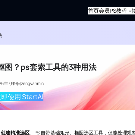
首页
会员
PS教程
法
抠图？ps套索工具的3种用法
026年7月9日
zengyanmin
即使用 StartAI
是
创建精准选区
。PS 自带基础矩形、椭圆选区工具，仅能处理规