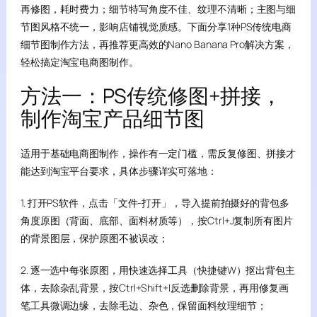
再修图，耗时费力；细节特写角度不佳、纹理不清晰；主图与细
节图风格不统一，影响店铺视觉质感。下面分享1种PS传统电商
细节图制作方法，再推荐更高效的Nano Banana Pro解决方案，
轻松搞定淘宝电商图制作。
方法一：PS传统修图+拼接，
制作淘宝产品细节图
适用于基础电商图制作，操作有一定门槛，需反复修图、拼接才
能达到淘宝平台要求，具体步骤详实可落地：
1. 打开PS软件，点击「文件-打开」，导入提前拍摄好的背包多
角度原图（背面、底部、面料材质等），按Ctrl+J复制所有图片
的背景图层，保护原图不被误改；
2. 逐一选中每张原图，用快速选择工具（快捷键W）抠出背包主
体，去除杂乱背景，按Ctrl+Shift+I反选删除背景，再用修复画
笔工具微调边缘，去除毛边、杂色，保留面料纹理细节；