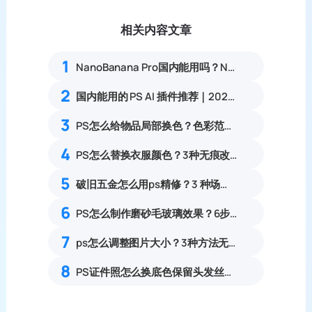
相关内容文章
1
NanoBanana Pro国内能用吗？Nano banana使用教程
2
国内能用的 PS AI 插件推荐｜2026 4款AI插件最新实测
3
PS怎么给物品局部换色？色彩范围精准改色零基础教程
4
PS怎么替换衣服颜色？3种无痕改色保留纹理零基础教程
5
破旧五金怎么用ps精修？3 种场景对应方法（新手一看就会）
6
PS怎么制作磨砂毛玻璃效果？6步零基础做出高级通透磨砂质感教程
7
ps怎么调整图片大小？3种方法无损放大插件教程
8
PS证件照怎么换底色保留头发丝细节？3步解决抠图白边杂边完整教程