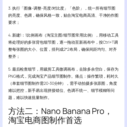
3. 执行「图像-调整-亮度/对比度」「色阶」，统一所有细节图
的亮度、色调，确保风格一致，贴合淘宝电商高清、干净的作图
要求；
4. 新建1：1比例画布（淘宝主图/细节图常用比例），用移动工具
将处理好的多张背包细节图，逐一拖动至新画布中，按Ctrl+T调
整每张图的大小、位置，排列成2*2布局，确保间距均匀、对齐
整齐；
5. 最后检查细节，用裁剪工具微调画布，去除多余空白，保存为
PNG格式，完成淘宝产品细节图制作。痛点：操作繁琐，耗时久
（单套细节图制作需20-30分钟），需手动拍摄多张原图，角度
难以把控，新手易出现拼接错位、色调不统一、细节模糊等问
题，难以快速批量制作。
方法二：Nano Banana Pro，
淘宝电商图制作首选