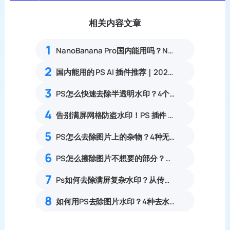
相关内容文章
1
NanoBanana Pro国内能用吗？Nano banana使用教程
2
国内能用的 PS AI 插件推荐｜2026 4款AI插件最新实测
3
PS怎么快速去除半透明水印？4个无痕清除水印实用方法
4
告别满屏网格防盗水印！PS 插件 StartAI 一键拯救人像大片
5
PS怎么去除图片上的杂物？4种无痕去除画面多余物体实操教程
6
PS怎么擦除图片不想要的部分？保留原背景无痕去除杂物教程
7
Ps如何去除满屏复杂水印？从传统繁琐抹除到AI智能无痕重构全纪录
8
如何用PS去除图片水印？4种去水印实操技巧超简单！