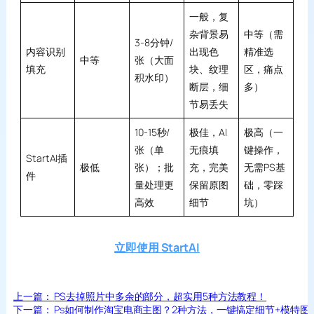
一般，复
杂背景易
中等（需
3-8分钟/
内容识别
出现色
精准选
中等
张（大面
填充
块、纹理
区，痛点
积水印）
断层，细
多）
节易丢失
10-15秒/
极佳，AI
极高（一
张（单
无痕填
键操作，
StartAI插
极低
张）；批
充，完美
无需PS基
件
量处理更
保留原图
础，零踩
高效
细节
坑）
立即使用 StartAI
上一篇：
PS去掉照片中多余的部分，超实用5种方法教程！
下一篇：
Ps如何制作淘宝电商主图？2种方法，一键搞定细节+模特图