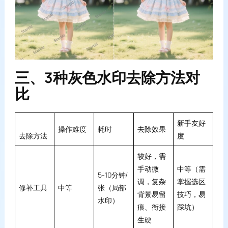
三、3种灰色水印去除方法对
比
新手友好
操作难度
耗时
去除效果
去除方法
度
较好，需
手动微
中等（需
5-10分钟/
调，复杂
掌握选区
修补工具
中等
张（局部
背景易留
技巧，易
水印）
痕、衔接
踩坑）
生硬