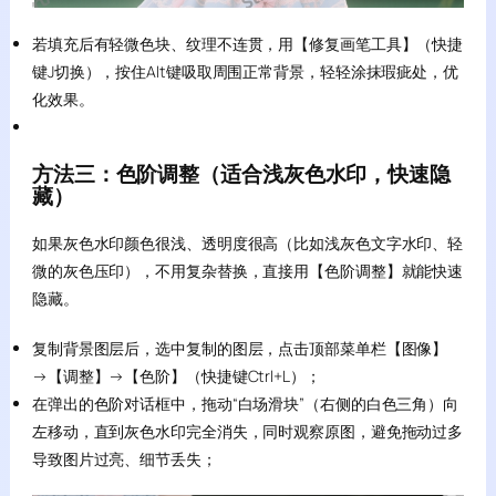
若填充后有轻微色块、纹理不连贯，用【修复画笔工具】（快捷
键J切换），按住Alt键吸取周围正常背景，轻轻涂抹瑕疵处，优
化效果。
方法三：色阶调整（适合浅灰色水印，快速隐
藏）
如果灰色水印颜色很浅、透明度很高（比如浅灰色文字水印、轻
微的灰色压印），不用复杂替换，直接用【色阶调整】就能快速
隐藏。
复制背景图层后，选中复制的图层，点击顶部菜单栏【图像】
→【调整】→【色阶】（快捷键Ctrl+L）；
在弹出的色阶对话框中，拖动“白场滑块”（右侧的白色三角）向
左移动，直到灰色水印完全消失，同时观察原图，避免拖动过多
导致图片过亮、细节丢失；