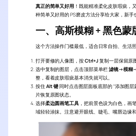
真正的简单又好用
！既能精准柔化皮肤瑕疵，
种简单又好用的 PS磨皮方法分享给大家，新手
一、高斯模糊 + 黑色
这个方法操作门槛最低，适合日常自拍、生活
打开要修的人像图，按
Ctrl+J
复制一层保留原
选中复制的图层，点击顶部菜单栏
滤镜→模糊
整，看着皮肤瑕疵基本消失就可以。
按住
Alt 键
同时点击图层面板底部的 “添加图层
片恢复原图状态。
选择
柔边圆画笔工具
，把前景色设为白色，画笔不
域轻轻涂抹。注意避开眼线、睫毛、嘴唇边缘