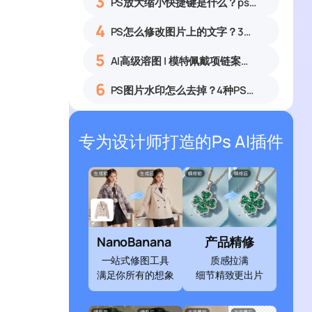
3
PS放大缩小快捷键是什么？ps怎么把图片拉大拉小？
4
PS怎么修改图片上的文字？3种无痕改字方法，新手也能搞定
5
AI高级溶图 | 模特佩戴项链案例展示
6
PS图片水印怎么去掉？4种PS去水印方法教程无痕去除各类图片水印
专为设计师打造的Ps AI插件
NanoBanana
产品精修
一站式修图工具
质感拉满
满足你所有的想象
细节精致更出片