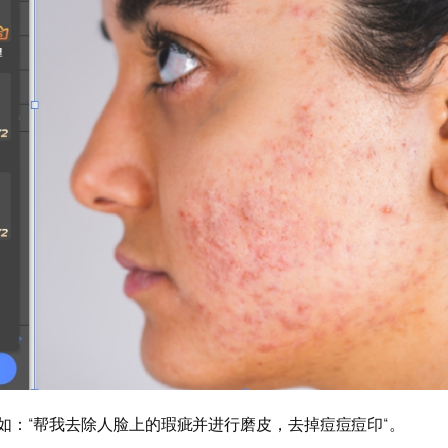
如：“帮我去除人脸上的瑕疵并进行磨皮，去掉痘痘痘印“。