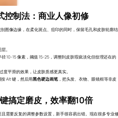
模式控制法：商业人像初修
识别图像边缘，在柔化斑点、痘印的同时，保留毛孔和皮肤轮廓结
图层。
 10-15 像素，阈值 15-25，调整到皮肤瑕疵淡化但纹理还在的
削弱过度平滑的效果，让皮肤质感更真实。
 Alt 键，然后用
黑色硬边画笔
，把头发、衣物、眼镜框等非皮
I一键搞定磨皮，效率翻10倍
而且需要反复的调整参数设置，新手很容易出错。现在很多专业