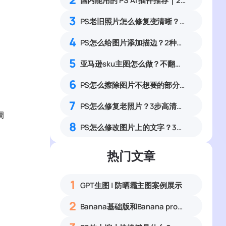
国内能用的 PS AI 插件推荐｜2026 4款AI插件最新实测
3
PS老旧照片怎么修复变清晰？零基础老照片翻新完整实操教程
4
PS怎么给图片添加描边？2种图片轮廓描边零基础实操教程
5
亚马逊sku主图怎么做？不翻墙也能用GPT的PS教程
6
PS怎么擦除图片不想要的部分？保留原背景无痕去除杂物教程
7
PS怎么修复老照片？3步高清修复术，让旧时光重焕新生
调
8
PS怎么修改图片上的文字？3种无痕改字方案，消除修复痕迹
图
热门文章
1
GPT生图 | 防晒霜主图案例展示
2
Banana基础版和Banana pro区别对比丨具体案例应用+使用教程