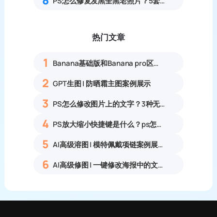
8
PS怎么修复发黑全黑老照片？5套暗部找回细节旧照修复实操教程
热门文章
1
Banana基础版和Banana pro区别对比丨具体案例应用+使用教程
2
GPT生图 | 防晒霜主图案例展示
3
PS怎么修改图片上的文字？3种无痕改字方法，新手也能搞定
4
PS放大缩小快捷键是什么？ps怎么把图片拉大拉小？
5
AI高级溶图 | 模特佩戴项链案例展示
6
AI高级修图 | 一键修改海报中的文字