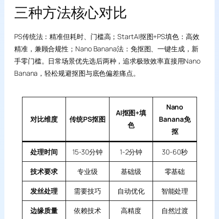
三种方法核心对比
PS传统法：精准但耗时、门槛高；StartAI抠图+PS填色：高效
精准，兼顾合规性；Nano Banana法：免抠图、一键生成，新
手零门槛。日常场景优先选后两种，追求极致效率直接用Nano
Banana，轻松规避抠图与底色偏差痛点。
Nano
AI抠图+填
对比维度
传统PS抠图
Banana免
色
抠
处理时间
15-30分钟
1-2分钟
30-60秒
技术要求
专业级
基础级
零基础
发丝处理
需要技巧
自动优化
智能处理
边缘质量
依赖技术
高精度
自然过渡