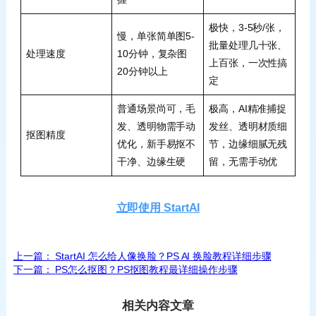
极快，3-5秒/张，
慢，单张简单图5-
批量处理几十张、
处理速度
10分钟，复杂图
上百张，一次性搞
20分钟以上
定
普通场景尚可，毛
极高，AI精准捕捉
发、透明物需手动
发丝、透明材质细
抠图精度
优化，新手易抠不
节，边缘细腻无残
干净、边缘生硬
留，无需手动优
立即使用 StartAI
上一篇：
StartAI 怎么给人像换脸？PS AI 换脸教程详细步骤
下一篇：
PS怎么抠图？PS抠图教程最详细操作步骤
相关内容文章