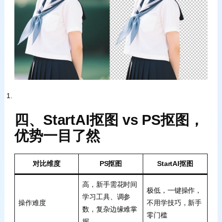
四、StartAI抠图 vs PS抠图，
优势一目了然
对比维度
PS抠图
StartAI抠图
高，新手需花时间
极低，一键操作，
学习工具、调参
操作难度
不用学技巧，新手
数，复杂边缘难掌
零门槛
握