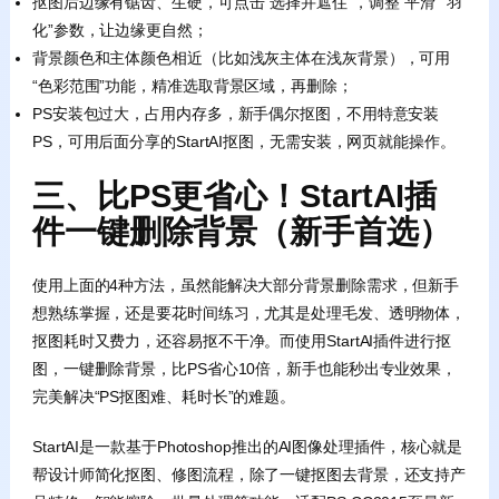
抠图后边缘有锯齿、生硬，可点击“选择并遮住”，调整“平滑”“羽
化”参数，让边缘更自然；
背景颜色和主体颜色相近（比如浅灰主体在浅灰背景），可用
“色彩范围”功能，精准选取背景区域，再删除；
PS安装包过大，占用内存多，新手偶尔抠图，不用特意安装
PS，可用后面分享的StartAI抠图，无需安装，网页就能操作。
三、比PS更省心！StartAI插
件一键删除背景（新手首选）
使用上面的4种方法，虽然能解决大部分背景删除需求，但新手
想熟练掌握，还是要花时间练习，尤其是处理毛发、透明物体，
抠图耗时又费力，还容易抠不干净。而使用StartAI插件进行抠
图，一键删除背景，比PS省心10倍，新手也能秒出专业效果，
完美解决“PS抠图难、耗时长”的难题。
StartAI是一款基于Photoshop推出的AI图像处理插件，核心就是
帮设计师简化抠图、修图流程，除了一键抠图去背景，还支持产