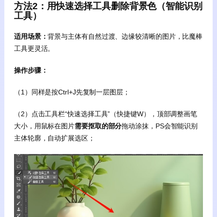
方法2：用快速选择工具
删除背景色
（智能识别
工具）
适用场景：
背景与主体有自然过渡、边缘较清晰的图片，比魔棒
工具更灵活。
操作步骤：
（1）同样是按Ctrl+J先复制一层图层；
（2）点击工具栏“快速选择工具”（快捷键W），顶部调整画笔
大小，用鼠标在图片
需要抠取的部分
拖动涂抹，PS会智能识别
主体轮廓，自动扩展选区；