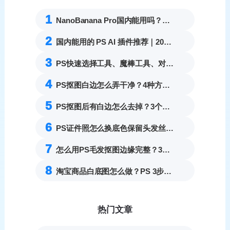
1
NanoBanana Pro国内能用吗？Nano banana使用教程
2
国内能用的 PS AI 插件推荐｜2026 4款AI插件最新实测
3
PS快速选择工具、魔棒工具、对象选择工具怎么用？选区工具完整实操教程
4
PS抠图白边怎么弄干净？4种方法根治白边、锯齿残留
5
PS抠图后有白边怎么去掉？3个一键去除白边技巧
6
PS证件照怎么换底色保留头发丝细节？3步解决抠图白边杂边完整教程
7
怎么用PS毛发抠图边缘完整？3秒搞定发丝细节。
8
淘宝商品白底图怎么做？PS 3步无痕抠图统一底色
热门文章