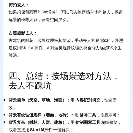
街拍去人：
如果想保留画面的”生活感”，可以只去除遮挡主体的路人，保留
远景的模糊人影，营造空间层次。
古迹摄影去人：
古建筑的雕花、砖墙纹理极其复杂，手动去人容易”修坏”，强烈
建议用StartAI插件，AI对这类规律纹理的补全能力远超PS原生
算法。
四、总结：按场景选对方法，
去人不踩坑
背景简单（天空、草地、海面）
：用
内容识别填充
，快速高
效；
背景有纹理但规律（墙面、地砖）
：用
修补工具
，拖拽即可；
背景复杂（树林、人群、建筑）
：用
仿制图章工具
精细修复，
或者直接用
StartAI插件
一键解决；