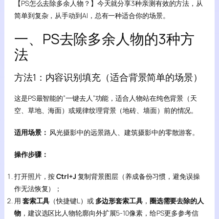
【PS怎么去除多余人物？】今天就分享3种亲测有效的方法，从
简单到复杂，从手动到AI，总有一种适合你的场景。
一、PS去除多余人物的3种方
法
方法1：内容识别填充（适合背景简单的场景）
这是PS最智能的”一键去人”功能，适合人物站在纯色背景（天
空、草地、海面）或规律纹理背景（地砖、墙面）前的情况。
适用场景：
风光摄影中的远景路人、建筑摄影中的零散游客。
操作步骤：
打开照片，按
Ctrl+J
复制背景图层（养成备份习惯，避免误操
作无法恢复）；
用
套索工具
（快捷键L）或
多边形套索工具
，
圈选需要去除的人
物
，建议选区比人物轮廓向外扩展5-10像素，给PS更多参考信