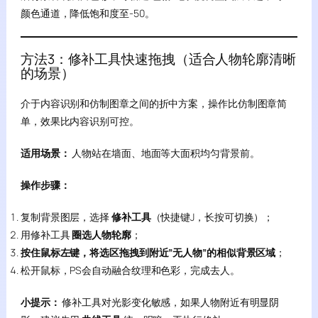
颜色通道，降低饱和度至-50。
方法3：修补工具快速拖拽（适合人物轮廓清晰
的场景）
介于内容识别和仿制图章之间的折中方案，操作比仿制图章简
单，效果比内容识别可控。
适用场景：
人物站在墙面、地面等大面积均匀背景前。
操作步骤：
复制背景图层，选择
修补工具
（快捷键J，长按可切换）；
用修补工具
圈选人物轮廓
；
按住鼠标左键，将选区拖拽到附近”无人物”的相似背景区域
；
松开鼠标，PS会自动融合纹理和色彩，完成去人。
小提示：
修补工具对光影变化敏感，如果人物附近有明显阴