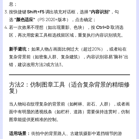
息；
按快捷键
Shift+F5
调出填充对话框，选择
“内容识别”
，勾
选
“颜色适应”
（PS 2020+版本），点击确定；
若一次效果不理想（如出现重影、色块），按
Ctrl+D
取消选
区，再次用套索工具框选残留区域，重复执行内容识别填充。
新手避坑：
如果人物占画面比例过大（超过20%），或者站在
复杂背景前（如密集人群、复杂建筑），内容识别容易”脑补”出
错，建议改用方法2或方法3。
方法2：仿制图章工具（适合复杂背景的精细修
复）
当人物站在纹理复杂的背景前（如树林、岩石、人群），或者画
面中有明显的透视线条（如栏杆、道路）需要保持连贯时，仿制
图章能提供更精准的控制。
适用场景：
街拍中的背景路人、古建筑摄影中遮挡细节的游