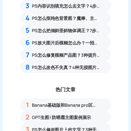
3
PS内容识别填充怎么去文字？4步快速清除水印
4
PS怎么抠纯色背景图？魔棒、主体选择工具使用教程
5
PS怎么把倾斜歪斜物体调正？7步透视变形矫正倾斜物体实操教程
6
PS放大图片后模糊怎么办？一招提升图片清晰度
7
PS怎么修复模糊产品图？3种提升清晰度技巧
8
PS怎么改色不失真？4种无损图片换色方法保留纹理光影
热门文章
1
Banana基础版和Banana pro区别对比丨具体案例应用+使用教程
2
GPT生图 | 防晒霜主图案例展示
3
PS怎么修改图片上的文字？3种无痕改字方法，新手也能搞定