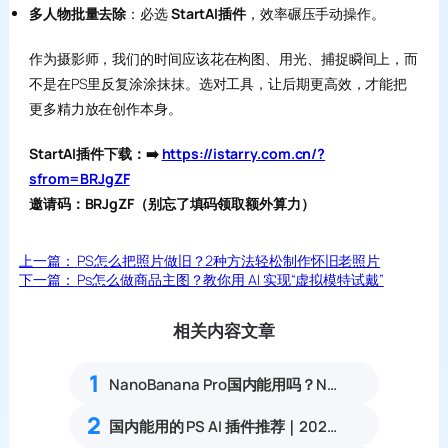
多人物批量去除
：必选
StartAI插件
，效率碾压手动操作。
作为摄影师，我们的时间应该花在构图、用光、捕捉瞬间上，而
不是在PS里反复涂涂抹抹。选对工具，让后期更高效，才能把
更多精力放在创作本身。
StartAI插件下载：➡️
https://istarry.com.cn/?
sfrom=BRJgZF
邀请码：BRJgZF（别忘了填码领取额外算力）
上一篇：
PS怎么把照片做旧？2种方法轻松制作怀旧老照片
下一篇：
Ps怎么做商品主图？教你用 AI 实现“虚拟模特试戴”
相关内容文章
1
NanoBanana Pro国内能用吗？Nano banana使用教程
2
国内能用的 PS AI 插件推荐｜2026 4款AI插件最新实测