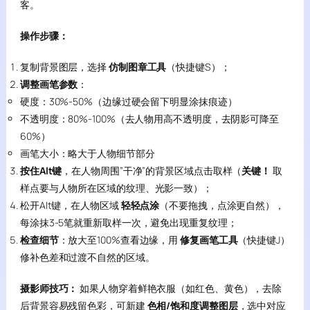
客。
操作步骤：
复制背景图层，选择
仿制图章工具
（快捷键S）；
调整画笔参数
：
硬度：30%-50%（边缘过硬会留下明显涂抹痕迹）
不透明度：80%-100%（去人物用高不透明度，去阴影可降至
60%）
画笔大小：略大于人物细节部分
按住Alt键
，在人物周围”干净”的背景区域点击取样（
关键！
取
样点要与人物所在区域的纹理、光影一致）；
松开Alt键，在人物区域
轻轻点涂
（不要拖拽，点涂更自然），
每涂抹3-5笔就重新取样一次，避免出现重复纹理；
检查细节
：放大至100%查看边缘，用
修复画笔工具
（快捷键J）
修补色差和过渡不自然的区域。
摄影师技巧：
如果人物穿着鲜艳衣服（如红色、黄色），去除
后背景容易残留色彩，可新建
色相/饱和度调整图层
，选中对应