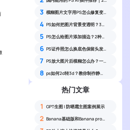
国内能用的 PS AI 插件推荐｜2026 4款AI插件最新实测
3
模糊图片文字用PS怎么修复变高清？3种文字清晰化方法教程
两
4
PS如何把图片背景变透明？3种零基础操作简单易上手
5
PS怎么给图片添加描边？2种图片轮廓描边零基础实操教程
6
PS证件照怎么换底色保留头发丝细节？3步解决抠图白边杂边完整教程
微
7
PS放大图片后模糊怎么办？一招提升图片清晰度
8
ps如何2d转3d？教你制作静态表情包，banana一键生成
热门文章
1
GPT生图 | 防晒霜主图案例展示
2
Banana基础版和Banana pro区别对比丨具体案例应用+使用教程