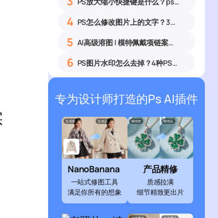
3
PS放大缩小快捷键是什么？ps怎么把图片拉大拉小？
4
PS怎么修改图片上的文字？3种无痕改字方法，新手也能搞定
5
AI高级溶图 | 模特佩戴项链案例展示
6
PS图片水印怎么去掉？4种PS去水印方法教程无痕去除各类图片水印
专为设计师打造的Ps AI插件
实
NanoBanana
产品精修
一站式修图工具
质感拉满
满足你所有的想象
细节精致更出片