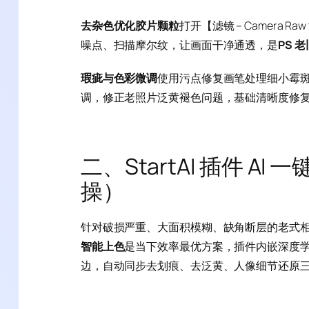
去杂色优化胶片颗粒
打开【滤镜 – Camer
噪点、扫描摩尔纹，让画面干净通透，是
PS 
瑕疵与色彩微调
使用污点修复画笔处理细小霉
调，修正老照片泛黄褪色问题，基础清晰度修
二、StartAI 插件 
操）
针对破损严重、大面积模糊、缺角断层的老式
智能上色
是当下效率最优方案，插件内嵌深度学
边，自动同步去划痕、去泛黄、人像细节还原