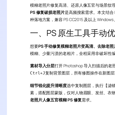
模糊老照片修复高清、还原人像五官与场景纹
PS 修复破损老照片
是高频搜索需求。本文结合 PS
种落地方案，兼容 PS CC2015 及以上 Win
一、PS 原生工具手动
想要
PS 手动修复模糊老照片变高清、去除老照
模糊、少量污渍的老相片，全程采用非破坏性
素材导入分层
打开 Photoshop 导入扫描后
复制背景图层，所有修图操作在新图层
Ctrl+J
细节锐化提升清晰度
选中复制图层，执行【滤镜 –
素，搭配图层蒙版，仅对人物眉眼、发丝、衣
老照片人像五官模糊 PS 修复
需求。