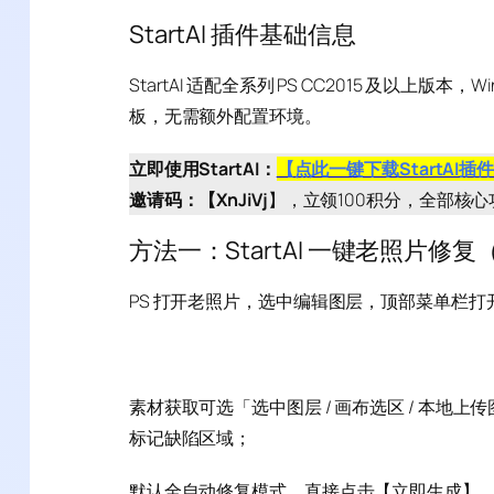
StartAI 插件基础信息
StartAI 适配全系列 PS CC2015 及以上版
板，无需额外配置环境。
立即使用StartAI：
【点此一键下载StartAI插
邀请码：【XnJiVj
】，立领100积分，全部核
方法一：StartAI 一键老照片修
PS 打开老照片，选中编辑图层，顶部菜单栏打开
素材获取可选「选中图层 / 画布选区 / 本地
标记缺陷区域；
默认全自动修复模式，直接点击【立即生成】，1