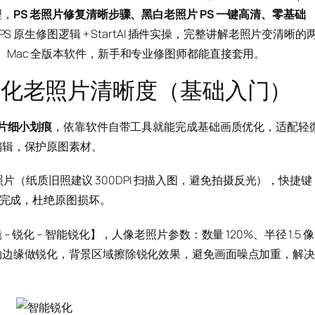
理，
PS 老照片修复清晰步骤、黑白老照片 PS 一键高清、零基础
 原生修图逻辑 + StartAI 插件实操，完整讲解老照片变清晰的
dows、Mac 全版本软件，新手和专业修图师都能直接套用。
优化老照片清晰度（基础入门）
片细小划痕
，依靠软件自带工具就能完成基础画质优化，适配轻
编辑，保护原图素材。
的老照片（纸质旧照建议 300DPI 扫描入图，避免拍摄反光），快捷键
完成，杜绝原图损坏。
 锐化 – 智能锐化】，人像老照片参数：数量 120%、半径 1.5 像
物边缘做锐化，背景区域擦除锐化效果，避免画面噪点加重，解决