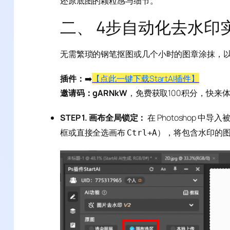
还原底图的颗粒感与细节。
二、 4步自动化去水印
无需繁琐的钢笔抠图或几个小时的图章涂抹，以下是
插件：
➡️
【点此一键下载StartAI插件】
邀请码：gARNkW
，免费获取100积分，快来
STEP 1. 画布全局锁定：
在 Photoshop 中
框或直接全选画布
），将包含水印的
Ctrl+A