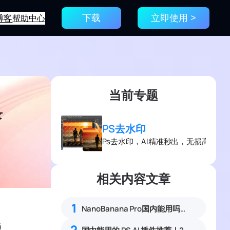
博客
帮助中心
下载
立即使用 >
当前专题
录
PS去水印
Ps去水印，AI精准秒出，无损高效去
相关内容文章
1
NanoBanana Pro国内能用吗？Nano banana使用教程
痛
2