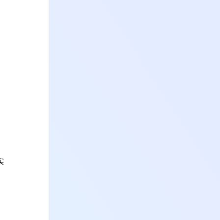
。
、
实