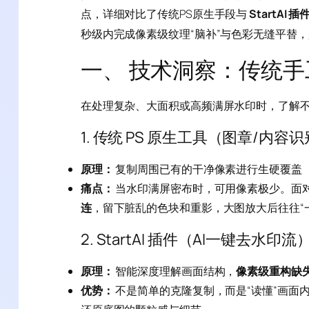
点，详细对比了传统PS原生手段与
StartAI 插
秒级内完成像素级纹理“脑补”与色彩无缝平替
一、 技术洞察：传统手工
在处理复杂、大面积或高频满屏水印时，了解
1. 传统 PS 原生工具（图章/内容
原理：
复制周围已有的干净像素进行生硬覆盖
痛点：
当水印满屏密布时，可用像素极少。面
连
，留下脏乱的色块和重影，大图放大后往往“
2. StartAI 插件（AI一键去水印流
原理：
智能深度理解画面结构，
像素级重构缺
优势：
不是简单的克隆复制，而是“读懂”画面