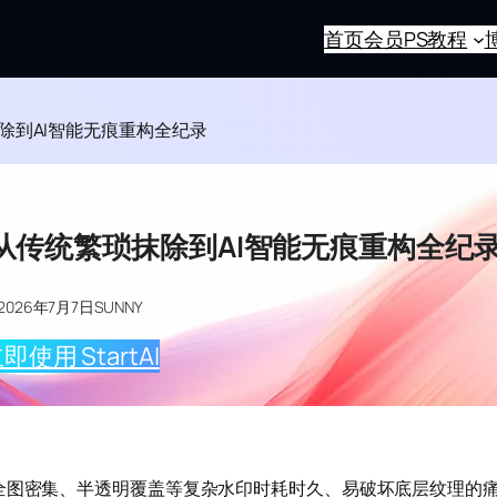
首页
会员
PS教程
除到AI智能无痕重构全纪录
从传统繁琐抹除到AI智能无痕重构全纪
2026年7月7日
SUNNY
即使用 StartAI
全图密集、半透明覆盖等复杂水印时耗时久、易破坏底层纹理的