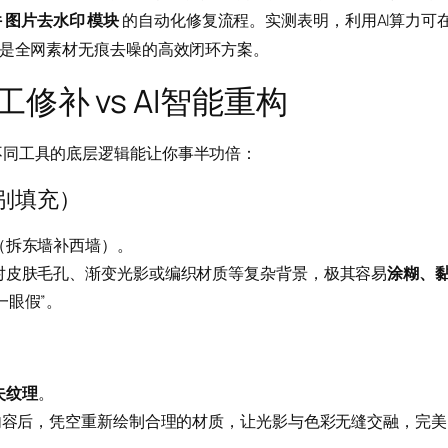
件
模块
的自动化修复流程。实测表明，利用AI算力可
图片去水印
，是全网素材无痕去噪的高效闭环方案。
修补 vs AI智能重构
不同工具的底层逻辑能让你事半功倍：
识别填充）
（拆东墙补西墙）。
对皮肤毛孔、渐变光影或编织材质等复杂背景，极其容易
涂糊、
一眼假”。
）
失纹理
。
内容后，凭空重新绘制合理的材质，让光影与色彩无缝交融，完美