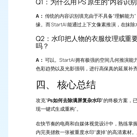
Q1：为什么用 PS 原生的“内容
A：
传统的内容识别填充由于不具备“理解能力
缘。而 StartAI 能通过上下文像素推演，
Q2：水印把人物的衣服纹理或重要产
吗？
A：
可以。StartAI 拥有极强的空间几何
色彩趋势以及光影强弱，进行高保真的延展补
四、 核心总结
攻克“
Ps如何去除满屏复杂水印
”的终极方案，
现一键式生成重构”。
在快节奏的电商和自媒体视觉设计中，熟练掌握 P
内完美拯救一张被重度水印“废掉”的高清素材