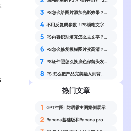
国内能用的 PS AI 插件推荐｜2026 4款AI插件最新实测
在
3
PS怎么给图片添加光影效果？零基础制作自然通透光影特效教程
4
不用反复调参数！PS模糊文字高清修复方法
5
PS内容识别填充怎么去文字？4步快速清除水印
6
PS怎么修复模糊图片变高清？4种照片清晰化完整实操教程
7
PS证件照怎么换底色保留头发丝细节？3步解决抠图白边杂边完整教程
8
PS 怎么把产品完美融入到背景里？设计小白必看的 3 种 PS 技巧
黏
热门文章
1
GPT生图 | 防晒霜主图案例展示
2
Banana基础版和Banana pro区别对比丨具体案例应用+使用教程