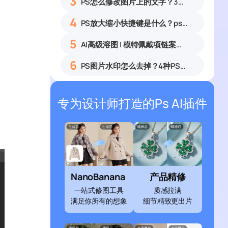
3
PS怎么修改图片上的文字？3种无痕改字方法，新手也能搞定
4
PS放大缩小快捷键是什么？ps怎么把图片拉大拉小？
5
AI高级溶图 | 模特佩戴项链案例展示
6
PS图片水印怎么去掉？4种PS去水印方法教程无痕去除各类图片水印
专为设计师打造的Ps AI插件
NanoBanana
产品精修
一站式修图工具
质感拉满
满足你所有的想象
细节精致更出片