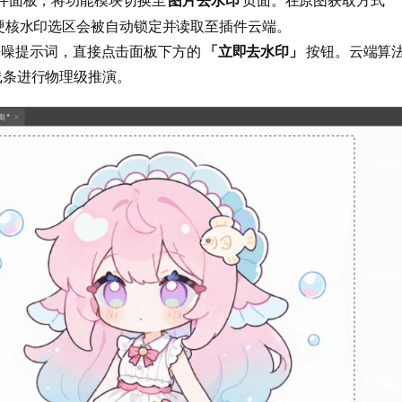
I 插件面板，将功能模块切换至
页面。在原图获取方式
图片去水印
硬核水印选区会被自动锁定并读取至插件云端。
去噪提示词，直接点击面板下方的
「立即去水印」
按钮。云端算
线条进行物理级推演。