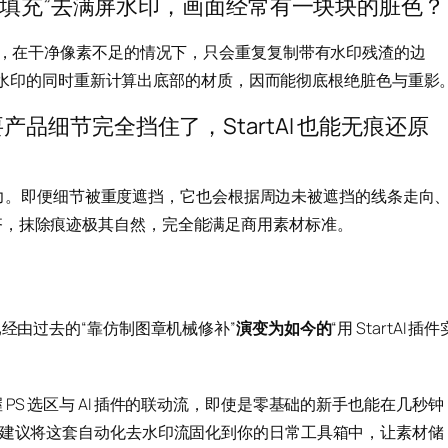
识别填充”去满屏水印，画面经常有一块块的脏色？
”，在干净像素不足的情况下，只会重复复制带有水印残渣的边
在抹除水印的同时重新计算出底部的材质，因而能彻底根绝脏色与重影
品细节完全挡住了，StartAI 也能无痕还原
推演能力。即便细节被重度遮挡，它也会根据周边未被遮挡的线条走向
齐，抹除痕迹极其自然，完全能满足商用素材标准。
已经由过去的“靠仿制图章机械修补”
演变为如今的
“用 StartAI 插件
S 选区与 AI 插件的联动流，即使是零基础的新手也能在几秒钟
。建议将这套自动化去水印流固化到你的日常工具箱中，让素材储