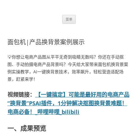
跳
菜单
至
正
文
面包机|产品换背景案例展示
💡你想让电商产品图从平平无奇到吸睛无数吗？你还在手动抠
图、手动拍摄电商产品背景吗？今天给大家带来面包机换背景案
例实操教学，AI一键换背景技术，效率飙升，轻松营造适配场
景，赶紧来学！
视频链接：
【一键搞定】可能是最好用的电商产品
“换背景”PSAI插件，1分钟解决抠图换背景难题！
电商必备！_哔哩哔哩_bilibili
一、成果预览