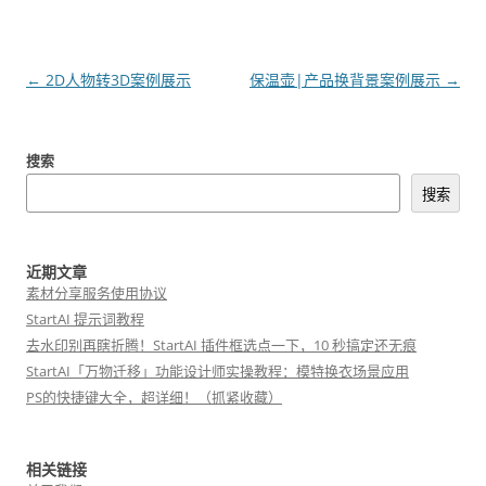
文
←
2D人物转3D案例展示
保温壶|产品换背景案例展示
→
章
导
搜索
航
搜索
近期文章
素材分享服务使用协议
StartAI 提示词教程
去水印别再瞎折腾！StartAI 插件框选点一下，10 秒搞定还无痕
StartAI「万物迁移」功能设计师实操教程：模特换衣场景应用
PS的快捷键大全，超详细！（抓紧收藏）
相关链接