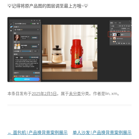
💡记得将原产品图的图层调至最上方哦~💡
本条目发布于
2025年2月5日
。属于
未分类
分类。
作者是
lin, xm
。
文
←
面包机|产品换背景案例展示
单人沙发|产品换背景案例展示