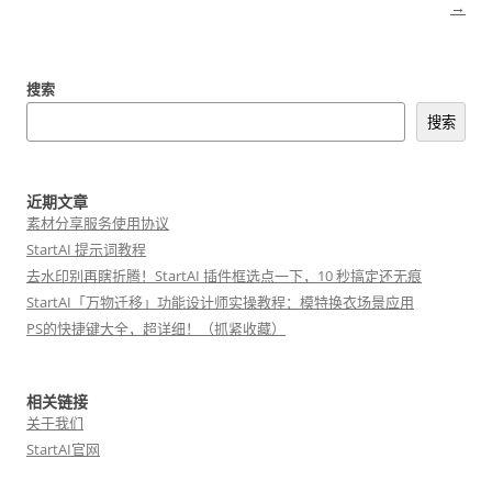
章
→
导
航
搜索
搜索
近期文章
素材分享服务使用协议
StartAI 提示词教程
去水印别再瞎折腾！StartAI 插件框选点一下，10 秒搞定还无痕
StartAI「万物迁移」功能设计师实操教程：模特换衣场景应用
PS的快捷键大全，超详细！（抓紧收藏）
相关链接
关于我们
StartAI官网