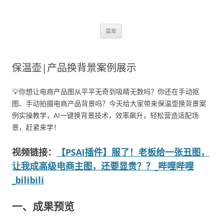
跳
菜单
至
正
文
保温壶|产品换背景案例展示
💡你想让电商产品图从平平无奇到吸睛无数吗？你还在手动抠
图、手动拍摄电商产品背景吗？今天给大家带来保温壶换背景案
例实操教学，AI一键换背景技术，效率飙升，轻松营造适配场
景，赶紧来学！
视频链接：
【PSAI插件】服了！老板给一张丑图，
让我成高级电商主图，还要显贵？？_哔哩哔哩
_bilibili
一、成果预览