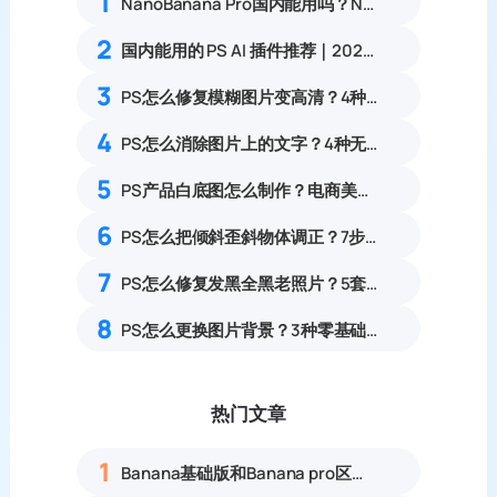
1
NanoBanana Pro国内能用吗？Nano banana使用教程
2
国内能用的 PS AI 插件推荐｜2026 4款AI插件最新实测
3
PS怎么修复模糊图片变高清？4种照片清晰化完整实操教程
4
PS怎么消除图片上的文字？4种无痕去除图片文字实操完整教程
5
PS产品白底图怎么制作？电商美工6步流程
6
PS怎么把倾斜歪斜物体调正？7步透视变形矫正倾斜物体实操教程
7
PS怎么修复发黑全黑老照片？5套暗部找回细节旧照修复实操教程
8
PS怎么更换图片背景？3种零基础无痕替换图片背景实操教程
热门文章
1
Banana基础版和Banana pro区别对比丨具体案例应用+使用教程