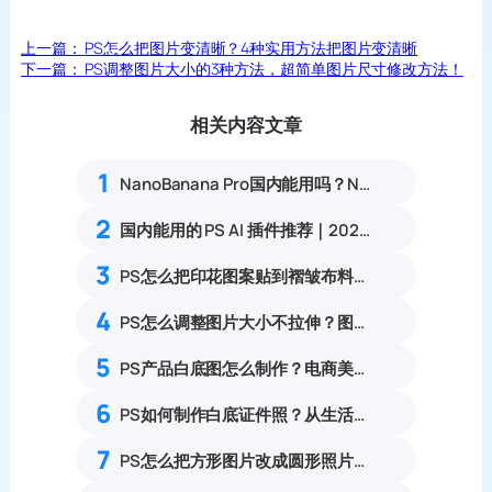
上一篇：
PS怎么把图片变清晰？4种实用方法把图片变清晰
下一篇：
PS调整图片大小的3种方法，超简单图片尺寸修改方法！
相关内容文章
1
NanoBanana Pro国内能用吗？Nano banana使用教程
2
国内能用的 PS AI 插件推荐｜2026 4款AI插件最新实测
3
PS怎么把印花图案贴到褶皱布料上？3套服装服饰布料印花贴图完整实操教程
4
PS怎么调整图片大小不拉伸？图像大小与自由变换用法详解
5
PS产品白底图怎么制作？电商美工6步流程
6
PS如何制作白底证件照？从生活照转换成标准电子证件照步骤
7
PS怎么把方形图片改成圆形照片？椭圆选框制作圆形透明图完整教程