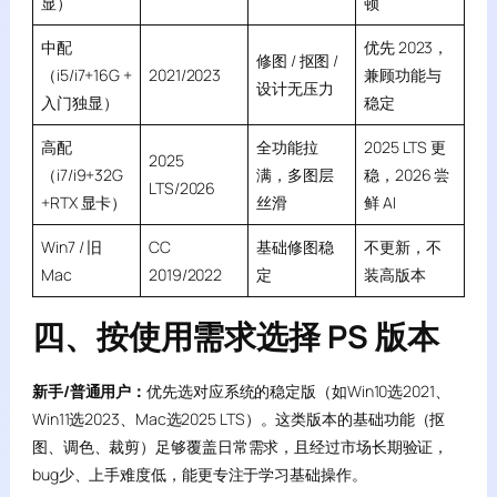
显）
顿
中配
优先 2023，
修图 / 抠图 /
（i5/i7+16G +
2021/2023
兼顾功能与
设计无压力
入门独显）
稳定
高配
全功能拉
2025 LTS 更
2025
（i7/i9+32G
满，多图层
稳，2026 尝
LTS/2026
+RTX 显卡）
丝滑
鲜 AI
Win7 / 旧
CC
基础修图稳
不更新，不
Mac
2019/2022
定
装高版本
四、按使用需求选择 PS 版本
新手/普通用户：
优先选对应系统的稳定版（如Win10选2021、
Win11选2023、Mac选2025 LTS）。这类版本的基础功能（抠
图、调色、裁剪）足够覆盖日常需求，且经过市场长期验证，
bug少、上手难度低，能更专注于学习基础操作。