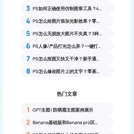
3
PS如何正确使用仿制图章工具？4步掌握仿制图章使用技巧
4
PS怎么给图片添加光影效果？零基础制作自然通透光影特效教程
5
PS怎么无损放大图片不失真？3种零锯齿高清放大实操教程
6
PS人像/产品打光怎么弄？一键打造高级自然光影
7
PS怎么抠图又快又干净？新手通用抠图方案详解
8
PS怎么修改图片上的文字？零基础无痕替换文字完整实操教程
热门文章
1
GPT生图 | 防晒霜主图案例展示
2
Banana基础版和Banana pro区别对比丨具体案例应用+使用教程