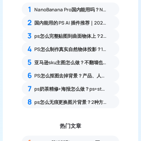
1
NanoBanana Pro国内能用吗？Nano banana使用教程
2
国内能用的 PS AI 插件推荐｜2026 4款AI插件最新实测
3
ps怎么完整贴图到曲面物体上？2中方法快速贴图
4
PS怎么制作真实自然物体投影？11步写实合成落地阴影教程
5
亚马逊sku主图怎么做？不翻墙也能用GPT的PS教程
6
PS怎么抠图去掉背景？产品、人像复杂图片抠图实操
7
ps奶茶精修+海报怎么做？ps+startAI3步教会你
8
ps怎么无痕更换图片背景？2种方法0基础可上手教程
热门文章