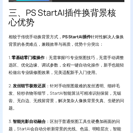
三、PS StartAI插件换背景核
心优势
相较于传统手动换背景方式，
PS StartAI插件
针对性解决人像换
背景的各类难点，兼顾效率与画质，优势十分突出：
1.
零基础零门槛操作
：无需掌握PS专业抠图技巧，无需手动调整
选区、优化边缘、调试参数，全程一键自动化操作，新手也能轻
松做出专业级修图效果，完美适配新手入门使用。
2.
发丝细节极致还原
：针对手动抠图最难的发丝透明、细碎毛
发、轻纱衣物等细节，StartAI智能算法可精准识别保留，无锯
齿、无白边、无残留背景，解决复杂人像换背景失真、生硬的问
题。
3.
智能光影自动融合
：区别于普通抠图工具生硬叠加画面的问
题，StartAI会自动分析新背景的光线、色温、明暗层次，智能