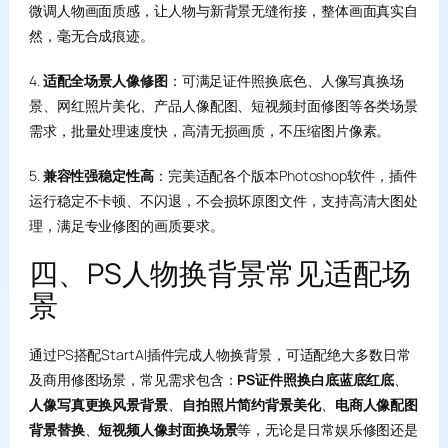
微调人物画面质感，让人物与新背景无缝衔接，整体画面真实自
然，毫无合成痕迹。
4.
适配全场景人像修图
：可满足证件照换底色、人像写真换场
景、网红照片美化、产品人像配图、短视频封面修图等各类场景
需求，批量处理速度快，高清无损画质，不压缩图片像素。
5.
兼容性强稳定性高
：完美适配各个版本Photoshop软件，插件
运行稳定不卡顿、不闪退，不会损坏原图文件，支持高清大图处
理，满足专业修图的画质要求。
四、PS人物换背景常见适配场
景
通过PS搭配StartAI插件完成人物换背景，可适配绝大多数日常
及商用修图场景，常见需求包含：
PS证件照换白底蓝底红底
、
人像写真更换风景背景
、
自拍照片简约背景美化
、
电商人像配图
背景替换
、
短视频人像封面换场景
等，无论是日常娱乐修图还是