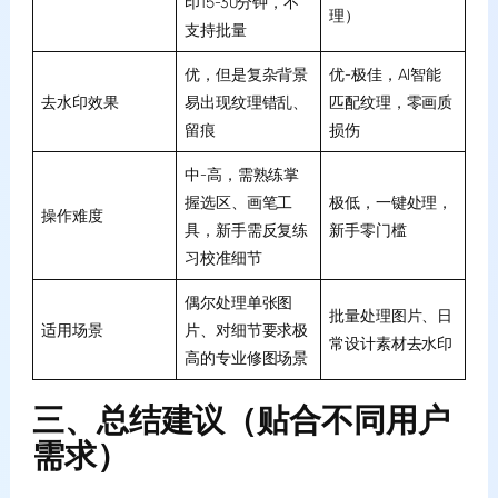
印15-30分钟，不
理）
支持批量
优，但是复杂背景
优-极佳，AI智能
去水印效果
易出现纹理错乱、
匹配纹理，零画质
留痕
损伤
中-高，需熟练掌
握选区、画笔工
极低，一键处理，
操作难度
具，新手需反复练
新手零门槛
习校准细节
偶尔处理单张图
批量处理图片、日
适用场景
片、对细节要求极
常设计素材去水印
高的专业修图场景
三、总结建议（贴合不同用户
需求）