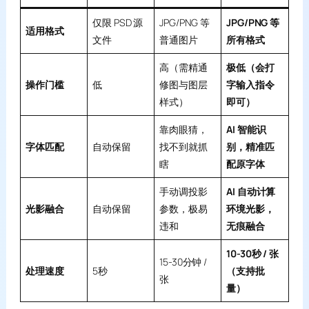
仅限 PSD 源
JPG/PNG 等
JPG/PNG 等
适用格式
文件
普通图片
所有格式
高（需精通
极低（会打
操作门槛
低
修图与图层
字输入指令
样式）
即可）
靠肉眼猜，
AI 智能识
字体匹配
自动保留
找不到就抓
别，精准匹
瞎
配原字体
手动调投影
AI 自动计算
光影融合
自动保留
参数，极易
环境光影，
违和
无痕融合
10-30秒 / 张
15-30分钟 /
处理速度
5秒
（支持批
张
量）