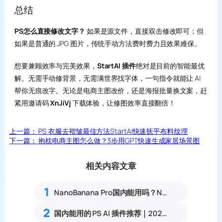
总结
PS怎么直接修改文字？
如果是源文件，直接双击修改即可；但
如果是普通的 JPG 图片，传统手动方法费时费力且效果难保。
想要兼顾效率与完美效果，
StartAI 插件
绝对是目前的智能最优
解。无需手动修背景，无需满世界找字体，一句指令就能让 AI
帮你无痕改字。无论是电商主图改价，还是海报批量换文案，赶
紧用邀请码
XnJiVj
下载体验，让修图效率直接翻倍！
上一篇：
PS 衣服去褶皱最佳方法StartAI快速抚平布料纹理
下一篇：
抱枕电商主图怎么做？3步用GPT快速生成家居场景图
相关内容文章
1
NanoBanana Pro国内能用吗？Nano banana使用教程
2
国内能用的 PS AI 插件推荐｜2026 4款AI插件最新实测