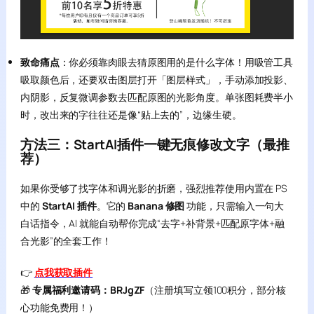
致命痛点
：你必须靠肉眼去猜原图用的是什么字体！用吸管工具
吸取颜色后，还要双击图层打开「图层样式」，手动添加投影、
内阴影，反复微调参数去匹配原图的光影角度。单张图耗费半小
时，改出来的字往往还是像“贴上去的”，边缘生硬。
方法三：StartAI插件一键无痕修改文字（最推
荐）
如果你受够了找字体和调光影的折磨，强烈推荐使用内置在 PS
中的
StartAI 插件
。它的
Banana 修图
功能，只需输入一句大
白话指令，AI 就能自动帮你完成“去字+补背景+匹配原字体+融
合光影”的全套工作！
👉
点我获取插件
🎁
专属福利邀请码：BRJgZF
（注册填写立领100积分，部分核
心功能免费用！）