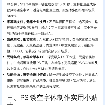
10 分钟，StartAI 插件一键生成仅需 10-30 秒，支持批量生成多
款风格镂空字体，适合电商批量主图、新媒体多图排版等场景
StartAI。
零基础友好，无需专业技巧
：不用掌握图层样式、选区操作、路
径编辑等复杂 PS 技巧，输入文字 + 提示词即可生成，完全不会
PS 的新手也能轻松上手StartAI。
效果精准，细节拉满
：AI 智能识别文字轮廓，自动优化描边顺滑
度，无锯齿、无模糊边缘；内置 100 + 中文风格预设，适配海
报、LOGO、包装设计等国内高频设计场景。
无缝集成，兼容全版本 PS
：深度融入 PS 工作流，无需切换软
件，生成后可直接用 PS 工具二次精修；完美适配 PS CC2015 及
以上版本，Windows 与 Mac 系统均兼容。
功能全面，覆盖全设计链路
：除一键生成镂空字体外，还集成 AI
修图、智能溶图、产品精修、批量处理等 30 + 实用功能，满足
从素材处理到效果制作的全流程需求。
三、PS 镂空字体制作实用小贴
士