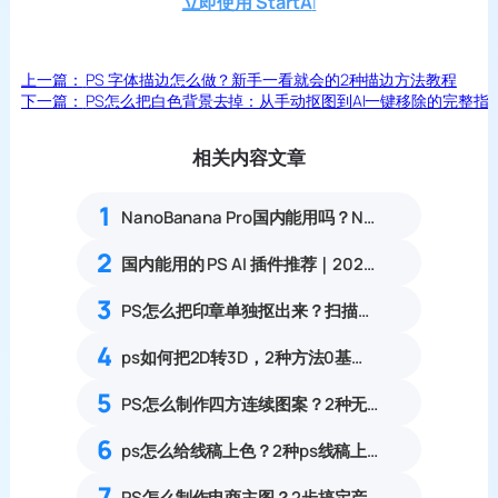
立即使用 StartA
I
上一篇：
PS 字体描边怎么做？新手一看就会的2种描边方法教程
下一篇：
PS怎么把白色背景去掉：从手动抠图到AI一键移除的完整指
相关内容文章
1
NanoBanana Pro国内能用吗？Nano banana使用教程
2
国内能用的 PS AI 插件推荐｜2026 4款AI插件最新实测
3
PS怎么把印章单独抠出来？扫描件公章透明底抠图完整指南
4
ps如何把2D转3D，2种方法0基础可上手的详细教程
5
PS怎么制作四方连续图案？2种无缝拼接印花纹样实操教程
6
ps怎么给线稿上色？2种ps线稿上色方法对比
7
PS怎么制作电商主图？2步搞定产品白底图+主图