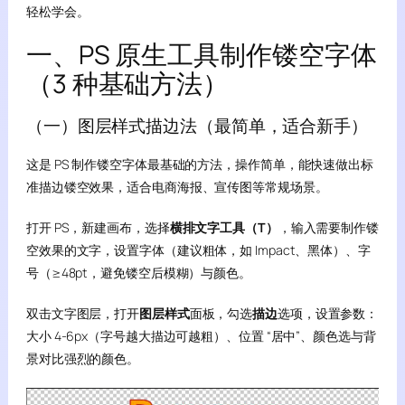
轻松学会。
一、PS 原生工具制作镂空字体
（3 种基础方法）
（一）图层样式描边法（最简单，适合新手）
这是 PS 制作镂空字体最基础的方法，操作简单，能快速做出标
准描边镂空效果，适合电商海报、宣传图等常规场景。
打开 PS，新建画布，选择
横排文字工具（T）
，输入需要制作镂
空效果的文字，设置字体（建议粗体，如 Impact、黑体）、字
号（≥48pt，避免镂空后模糊）与颜色。
双击文字图层，打开
图层样式
面板，勾选
描边
选项，设置参数：
大小 4-6px（字号越大描边可越粗）、位置 “居中”、颜色选与背
景对比强烈的颜色。