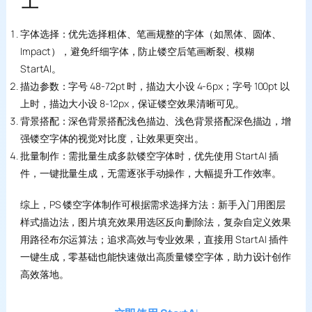
字体选择：优先选择粗体、笔画规整的字体（如黑体、圆体、
Impact），避免纤细字体，防止镂空后笔画断裂、模糊
StartAI。
描边参数：字号 48-72pt 时，描边大小设 4-6px；字号 100pt 以
上时，描边大小设 8-12px，保证镂空效果清晰可见。
背景搭配：深色背景搭配浅色描边、浅色背景搭配深色描边，增
强镂空字体的视觉对比度，让效果更突出。
批量制作：需批量生成多款镂空字体时，优先使用 StartAI 插
件，一键批量生成，无需逐张手动操作，大幅提升工作效率。
综上，PS 镂空字体制作可根据需求选择方法：新手入门用图层
样式描边法，图片填充效果用选区反向删除法，复杂自定义效果
用路径布尔运算法；追求高效与专业效果，直接用 StartAI 插件
一键生成，零基础也能快速做出高质量镂空字体，助力设计创作
高效落地。