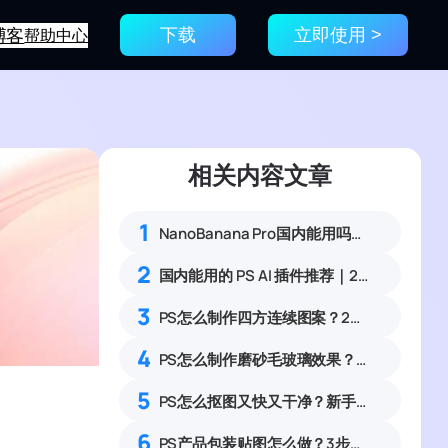
博客
帮助中心
下载
立即使用 >
相关内容文章
1
NanoBanana Pro国内能用吗？Nano banana使用教程
2
国内能用的 PS AI 插件推荐｜2026 4款AI插件最新实测
3
PS怎么制作四方连续图案？2种无缝拼接印花纹样实操教程
4
PS怎么制作磨砂毛玻璃效果？6步零基础做出高级通透磨砂质感教程
5
PS怎么抠图又快又干净？新手通用抠图方案详解
6
PS产品包装贴图怎么做？3步匹配光影实现真实立体效果