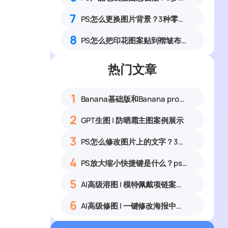
7
PS怎么更换图片背景？3种零基础无痕替换图片背景实操教程
8
PS怎么把印花图案贴到褶皱布料上？3套服装服饰布料印花贴图完整实操教程
热门文章
1
Banana基础版和Banana pro区别对比丨具体案例应用+使用教程
2
GPT生图 | 防晒霜主图案例展示
3
PS怎么修改图片上的文字？3种无痕改字方法，新手也能搞定
4
PS放大缩小快捷键是什么？ps怎么把图片拉大拉小？
5
AI高级溶图 | 模特佩戴项链案例展示
6
AI高级修图 | 一键修改海报中的文字