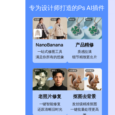
专为设计师打造的Ps AI插件
NanoBanana
产品精修
一站式修图工具
质感拉满
满足你所有的想象
细节精致更出片
老照片修复
抠图去背景
一键智能修复
发丝级精准抠图
还原清晰旧时光
一键批量处理更高
效