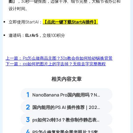
图
】，30秒一键抠图，边缘干净、细节完整，大幅节省办公和
设计时间。
立即使用StartAI：
【点此一键下载StartAI插件】
邀请码：
ELrAr5
，立领100积分
上一篇：
Ps怎么做商品主图？30s教会你如何给砂锅换背景
下一篇：
ps如何把图片上的字去掉？无痕去字完整教程
相关内容文章
1
NanoBanana Pro国内能用吗？Nano banana使用教程
2
国内能用的 PS AI 插件推荐｜2026 4款AI插件最新实测
3
ps如何2d转3d？教你制作静态表情包，banana一键生成
4
PS怎么修复发黑全黑老照片？5套暗部找回细节旧照修复实操教程