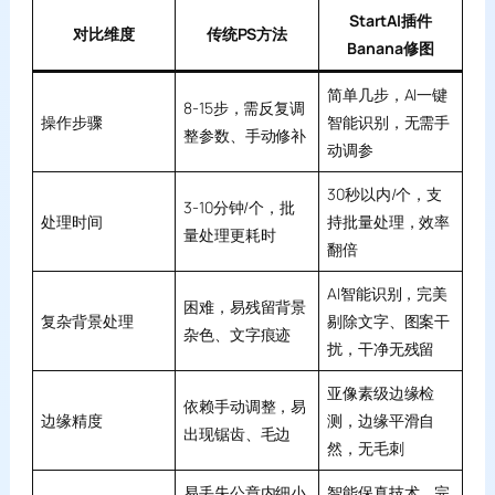
StartAI插件
对比维度
传统PS方法
Banana修图
简单几步，AI一键
8-15步，需反复调
操作步骤
智能识别，无需手
整参数、手动修补
动调参
30秒以内/个，支
3-10分钟/个，批
处理时间
持批量处理，效率
量处理更耗时
翻倍
AI智能识别，完美
困难，易残留背景
复杂背景处理
剔除文字、图案干
杂色、文字痕迹
扰，干净无残留
亚像素级边缘检
依赖手动调整，易
边缘精度
测，边缘平滑自
出现锯齿、毛边
然，无毛刺
易丢失公章内细小
智能保真技术，完