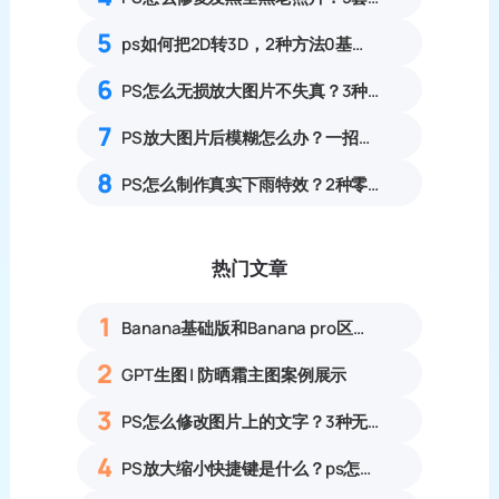
5
ps如何把2D转3D，2种方法0基础可上手的详细教程
6
PS怎么无损放大图片不失真？3种零锯齿高清放大实操教程
7
PS放大图片后模糊怎么办？一招提升图片清晰度
8
PS怎么制作真实下雨特效？2种零基础雨水氛围感修图教程
热门文章
1
Banana基础版和Banana pro区别对比丨具体案例应用+使用教程
2
GPT生图 | 防晒霜主图案例展示
3
PS怎么修改图片上的文字？3种无痕改字方法，新手也能搞定
4
PS放大缩小快捷键是什么？ps怎么把图片拉大拉小？