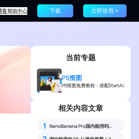
博客
帮助中心
下载
立即使用 >
当前专题
PS抠图
PS抠图免费教程：搭配StartAI发
相关内容文章
1
NanoBanana Pro国内能用吗？Nano banana使用教程
2