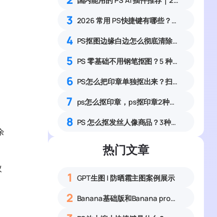
国内能用的 PS AI 插件推荐｜2026 4款AI插件最新实测
3
2026 常用 PS快捷键有哪些？完整分类表格汇总
4
PS抠图边缘白边怎么彻底清除？零基础4种无痕去杂边方法
5
PS 零基础不用钢笔抠图？5 种万能工具，一键去除背景变透明
6
PS怎么把印章单独抠出来？扫描件公章透明底抠图完整指南
7
ps怎么抠印章，ps抠印章2种方法详细教程
8
PS 怎么抠发丝人像商品？3种实操方法新手快速上手
余
热门文章
议
1
GPT生图 | 防晒霜主图案例展示
2
Banana基础版和Banana pro区别对比丨具体案例应用+使用教程