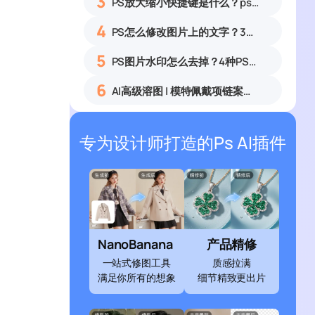
3
PS放大缩小快捷键是什么？ps怎么把图片拉大拉小？
4
PS怎么修改图片上的文字？3种无痕改字方法，新手也能搞定
5
PS图片水印怎么去掉？4种PS去水印方法教程无痕去除各类图片水印
6
AI高级溶图 | 模特佩戴项链案例展示
专为设计师打造的Ps AI插件
NanoBanana
产品精修
一站式修图工具
质感拉满
满足你所有的想象
细节精致更出片