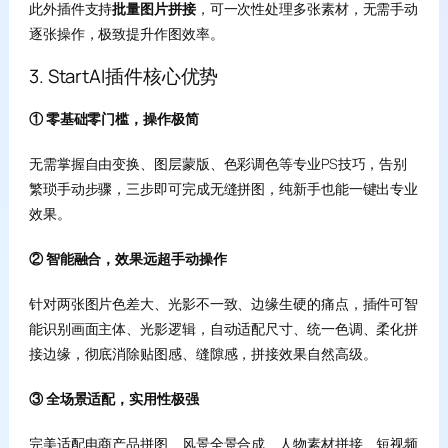
此外插件支持
批量图片拼接
，可一次性处理多张素材，无需手动
逐张操作，极致提升作图效率。
3. StartAI插件核心优势
① 零基础零门槛，操作极简
无需掌握自由变换、图层蒙版、色彩调色等专业PS技巧，告别
繁琐手动步骤，三步即可完成无缝拼图，纯新手也能一键出专业
效果。
② 智能融合，效果远超手动操作
针对两张图片色差大、光影不一致、边缘生硬的痛点，插件可智
能识别画面主体、光影逻辑，自动适配尺寸、统一色调、柔化拼
接边缘，彻底消除贴图感、缝隙感，拼接效果自然高级。
③ 全场景适配，实用性极强
完美适配电商产品拼图、风景全景合成、人物素材拼接、短视频