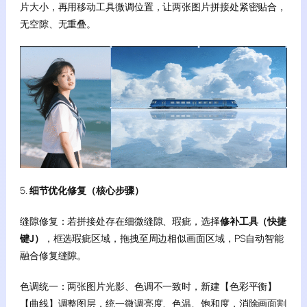
片大小，再用移动工具微调位置，让两张图片拼接处紧密贴合，
无空隙、无重叠。
5.
细节优化修复（核心步骤）
缝隙修复：若拼接处存在细微缝隙、瑕疵，选择
修补工具（快捷
键J）
，框选瑕疵区域，拖拽至周边相似画面区域，PS自动智能
融合修复缝隙。
色调统一：两张图片光影、色调不一致时，新建【色彩平衡】
【曲线】调整图层，统一微调亮度、色温、饱和度，消除画面割