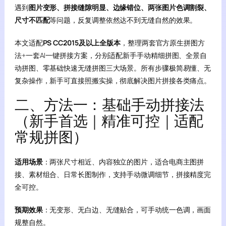
遇到
图片变形、拼接缝隙明显、边缘错位、两张图片色调割裂、
尺寸不匹配
等问题，反复调整依然达不到无缝自然的效果。
本文适配
PS CC2015及以上全版本
，整理两套官方原生拼图方
法+一套AI一键拼接方案，分别适配新手手动精细拼图、全景自
动拼图、零基础快速无缝拼图三大场景。所有步骤极简易懂、无
复杂操作，新手可直接照搬实操，彻底解决图片拼接各类痛点。
二、方法一：基础手动拼接法
（新手首选｜精准可控｜适配
常规拼图）
适用场景
：两张尺寸相近、内容独立的图片，适合电商主图拼
接、素材组合、日常长图制作，支持手动微调细节，拼接精度完
全可控。
预期效果
：无变形、无白边、无缝贴合，可手动统一色调，画面
规整自然。