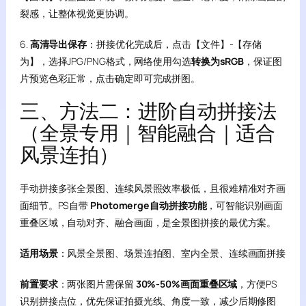
裂感，让整体视觉更协调。
6.
高清导出保存
：拼接优化完成后，点击【文件】-【存储
为】，选择JPG/PNG格式，网络使用勾选
转换为sRGB
，保证图
片预览色彩正常，点击确定即可完成拼图。
三、方法二：进阶自动拼接法
（全景专用｜智能融合｜适合
风景连拍）
手动拼接多张全景图、连续风景照效率极低，且很难精准对齐画
面细节。PS自带
Photomerge自动拼接功能
，可智能识别画面
重叠区域，自动对齐、融合画面，是全景图拼接的最优方案。
适用场景
：风景全景图、场景连拍图、室内全景、连续画面拼接
前置要求
：两张图片需保留
30%-50%画面重叠区域
，方便PS
识别拼接点位，优先保证拍摄光线、角度一致，减少后期修图