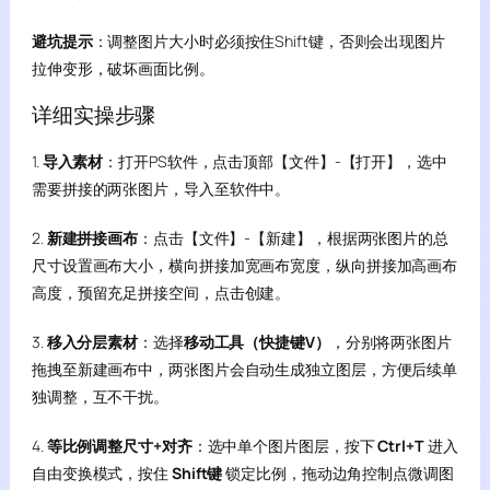
避坑提示
：调整图片大小时必须按住Shift键，否则会出现图片
拉伸变形，破坏画面比例。
详细实操步骤
1.
导入素材
：打开PS软件，点击顶部【文件】-【打开】，选中
需要拼接的两张图片，导入至软件中。
2.
新建拼接画布
：点击【文件】-【新建】，根据两张图片的总
尺寸设置画布大小，横向拼接加宽画布宽度，纵向拼接加高画布
高度，预留充足拼接空间，点击创建。
3.
移入分层素材
：选择
移动工具（快捷键V）
，分别将两张图片
拖拽至新建画布中，两张图片会自动生成独立图层，方便后续单
独调整，互不干扰。
4.
等比例调整尺寸+对齐
：选中单个图片图层，按下
Ctrl+T
进入
自由变换模式，按住
Shift键
锁定比例，拖动边角控制点微调图