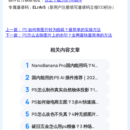
专属邀请码：
ELrAr5
（新用户注册填写邀请码立领100积分）
上一篇：
PS 如何将图片转为线稿？最简单的实操方法
下一篇：
PS怎么去除图片上的水印？全网最快最简单的方法
相关内容文章
1
NanoBanana Pro国内能用吗？Nano banana使用教程
2
国内能用的 PS AI 插件推荐｜2026 4款AI插件最新实测
3
PS怎么制作真实自然物体投影？11步写实合成落地阴影教程
4
PS如何做电商主图？3步AI快速搞定电商主图
5
PS怎么改色不失真？4种无损图片换色方法保留纹理光影
6
破旧五金怎么用ps精修？3 种场景对应方法（新手一看就会）